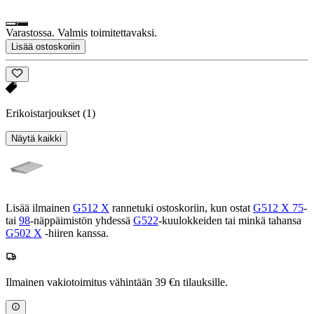
Varastossa. Valmis toimitettavaksi.
Lisää ostoskoriin
Erikoistarjoukset
(1)
Näytä kaikki
Lisää ilmainen
G512 X
rannetuki ostoskoriin, kun ostat
G512 X 75
-
tai
98
-näppäimistön yhdessä
G522
-kuulokkeiden tai minkä tahansa
G502 X
-hiiren kanssa.
Ilmainen vakiotoimitus vähintään 39 €n tilauksille.