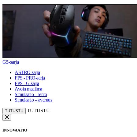
G5-sarja
ASTRO-sarja
FPS - PRO-sarja
FPS - G-sarja
Avoin maailma
Simulaatio – lento
Simulaatio – avaruus
TUTUSTU
TUTUSTU
INNOVAATIO