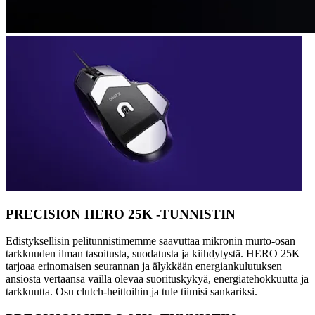
PRECISION HERO 25K -TUNNISTIN
Edistyksellisin pelitunnistimemme saavuttaa mikronin murto-osan
tarkkuuden ilman tasoitusta, suodatusta ja kiihdytystä. HERO 25K
tarjoaa erinomaisen seurannan ja älykkään energiankulutuksen
ansiosta vertaansa vailla olevaa suorituskykyä, energiatehokkuutta ja
tarkkuutta. Osu clutch-heittoihin ja tule tiimisi sankariksi.