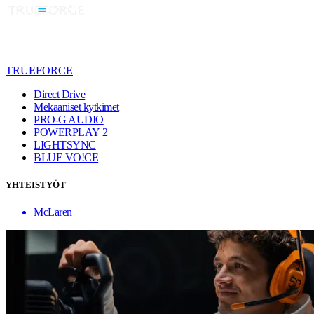
TRUEFORCE
Direct Drive
Mekaaniset kytkimet
PRO-G AUDIO
POWERPLAY 2
LIGHTSYNC
BLUE VO!CE
YHTEISTYÖT
McLaren