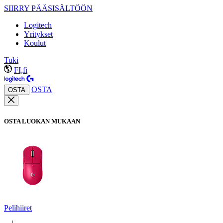
SIIRRY PÄÄSISÄLTÖÖN
Logitech
Yritykset
Koulut
Tuki
FI,fi
OSTA
OSTA
OSTA LUOKAN MUKAAN
Pelihiiret