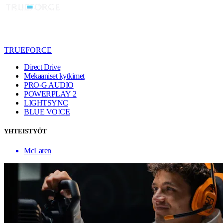
TRUEFORCE
Direct Drive
Mekaaniset kytkimet
PRO-G AUDIO
POWERPLAY 2
LIGHTSYNC
BLUE VO!CE
YHTEISTYÖT
McLaren