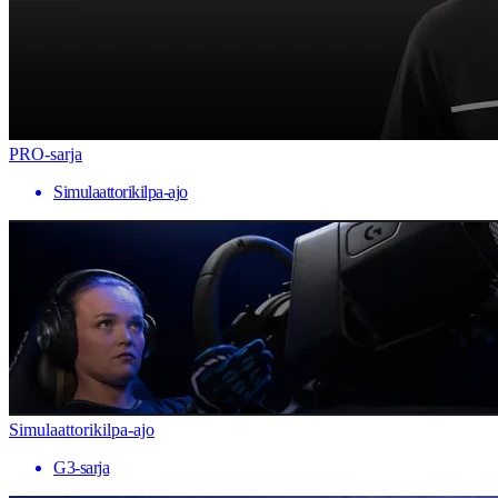
PRO-sarja
Simulaattorikilpa-ajo
Simulaattorikilpa-ajo
G3-sarja