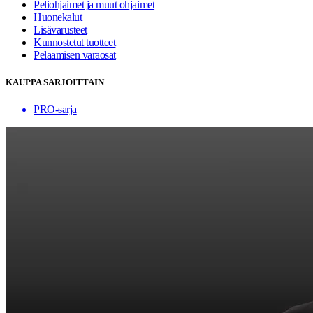
Peliohjaimet ja muut ohjaimet
Huonekalut
Lisävarusteet
Kunnostetut tuotteet
Pelaamisen varaosat
KAUPPA SARJOITTAIN
PRO-sarja