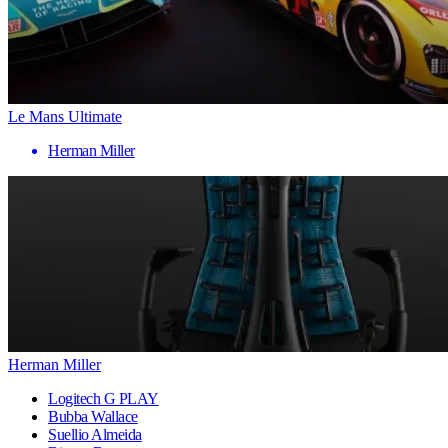
Le Mans Ultimate
Herman Miller
Herman Miller
Logitech G PLAY
Bubba Wallace
Suellio Almeida