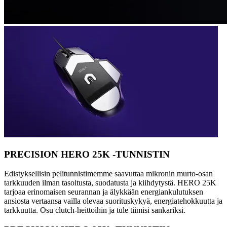
PRECISION HERO 25K -TUNNISTIN
Edistyksellisin pelitunnistimemme saavuttaa mikronin murto-osan
tarkkuuden ilman tasoitusta, suodatusta ja kiihdytystä. HERO 25K
tarjoaa erinomaisen seurannan ja älykkään energiankulutuksen
ansiosta vertaansa vailla olevaa suorituskykyä, energiatehokkuutta ja
tarkkuutta. Osu clutch-heittoihin ja tule tiimisi sankariksi.