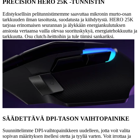
PRECISION HERO 25K -TUNNISTIN
Edistyksellisin pelitunnistimemme saavuttaa mikronin murto-osan
tarkkuuden ilman tasoitusta, suodatusta ja kiihdytystä. HERO 25K
tarjoaa erinomaisen seurannan ja älykkään energiankulutuksen
ansiosta vertaansa vailla olevaa suorituskykyä, energiatehokkuutta ja
tarkkuutta. Osu clutch-heittoihin ja tule tiimisi sankariksi.
SÄÄDETTÄVÄ DPI-TASON VAIHTOPAINIKE
Suunnittelimme DPI-vaihtopainikkeen uudelleen, jotta voit valita
sopivan määrityksen itsellesi otetta ja tyyliä varten. Voit irrottaa ja