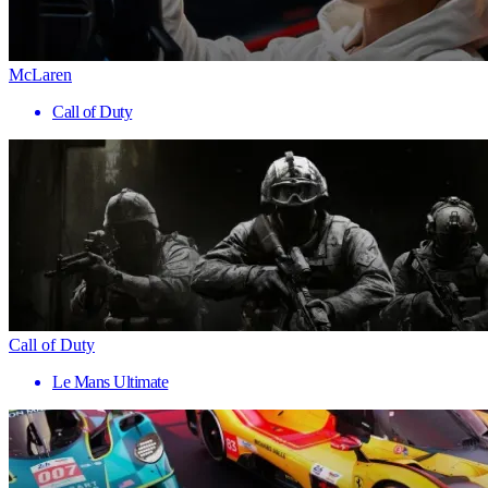
McLaren
Call of Duty
Call of Duty
Le Mans Ultimate