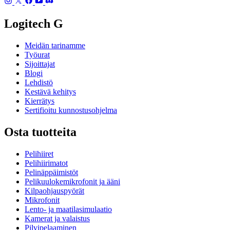
Logitech G
Meidän tarinamme
Työurat
Sijoittajat
Blogi
Lehdistö
Kestävä kehitys
Kierrätys
Sertifioitu kunnostusohjelma
Osta tuotteita
Pelihiiret
Pelihiirimatot
Pelinäppäimistöt
Pelikuulokemikrofonit ja ääni
Kilpaohjauspyörät
Mikrofonit
Lento- ja maatilasimulaatio
Kamerat ja valaistus
Pilvipelaaminen