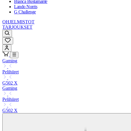
Bianca Bustamante
Lando Norris
G Challenge
OHJELMISTOT
TARJOUKSET
Gaming
Pelihiiret
G502 X
Gaming
Pelihiiret
G502 X