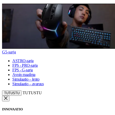
G5-sarja
ASTRO-sarja
FPS - PRO-sarja
FPS - G-sarja
Avoin maailma
Simulaatio – lento
Simulaatio – avaruus
TUTUSTU
TUTUSTU
INNOVAATIO