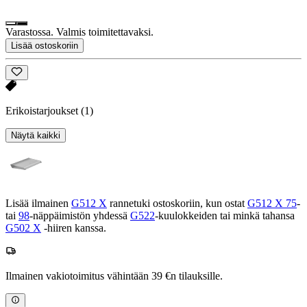
Varastossa. Valmis toimitettavaksi.
Lisää ostoskoriin
Erikoistarjoukset
(1)
Näytä kaikki
Lisää ilmainen
G512 X
rannetuki ostoskoriin, kun ostat
G512 X 75
-
tai
98
-näppäimistön yhdessä
G522
-kuulokkeiden tai minkä tahansa
G502 X
-hiiren kanssa.
Ilmainen vakiotoimitus vähintään 39 €n tilauksille.