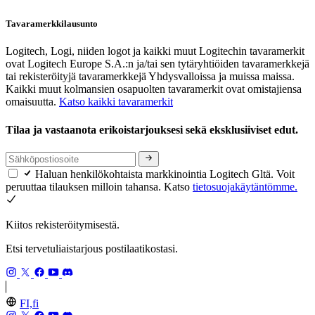
Tavaramerkkilausunto
Logitech, Logi, niiden logot ja kaikki muut Logitechin tavaramerkit
ovat Logitech Europe S.A.:n ja/tai sen tytäryhtiöiden tavaramerkkejä
tai rekisteröityjä tavaramerkkejä Yhdysvalloissa ja muissa maissa.
Kaikki muut kolmansien osapuolten tavaramerkit ovat omistajiensa
omaisuutta.
Katso kaikki tavaramerkit
Tilaa ja vastaanota erikoistarjouksesi sekä eksklusiiviset edut.
Haluan henkilökohtaista markkinointia Logitech Gltä. Voit
peruuttaa tilauksen milloin tahansa. Katso
tietosuojakäytäntömme.
Kiitos rekisteröitymisestä.
Etsi tervetuliaistarjous postilaatikostasi.
FI,fi