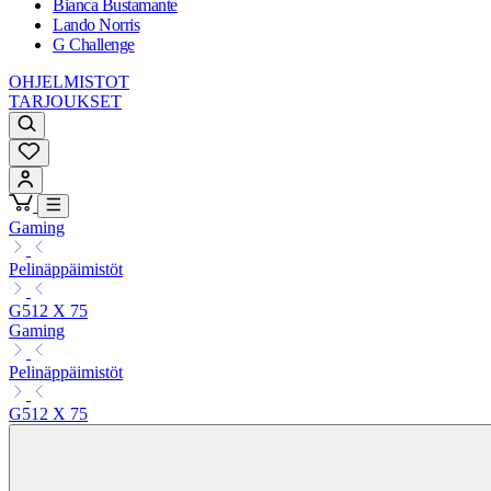
Bianca Bustamante
Lando Norris
G Challenge
OHJELMISTOT
TARJOUKSET
Gaming
Pelinäppäimistöt
G512 X 75
Gaming
Pelinäppäimistöt
G512 X 75