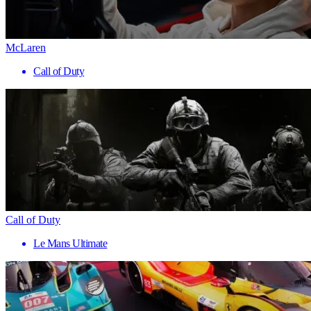
McLaren
Call of Duty
Call of Duty
Le Mans Ultimate