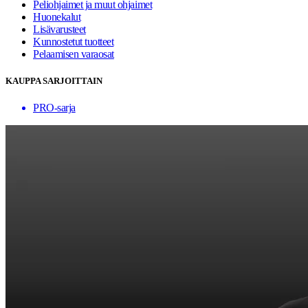
Peliohjaimet ja muut ohjaimet
Huonekalut
Lisävarusteet
Kunnostetut tuotteet
Pelaamisen varaosat
KAUPPA SARJOITTAIN
PRO-sarja