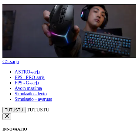
G5-sarja
ASTRO-sarja
FPS - PRO-sarja
FPS - G-sarja
Avoin maailma
Simulaatio – lento
Simulaatio – avaruus
TUTUSTU
TUTUSTU
INNOVAATIO