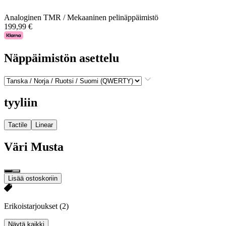
Analoginen TMR / Mekaaninen pelinäppäimistö
199,99 €
Näppäimistön asettelu
tyyliin
Tactile
Linear
Väri
Musta
Lisää ostoskoriin
Erikoistarjoukset
(2)
Näytä kaikki