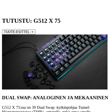
TUTUSTU: G512 X 75
TUOTE-ESITTEL +
DUAL SWAP: ANALOGINEN JA MEKAANINEN
G512 X 75:ssa on 39 Dual Swap -kytkinpohjaa Tunnel
Magnetoresistance (TMR) -antureilla, mikä antaa sinulle