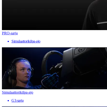
PRO-sarja
Simulaattorikilpa-ajo
Simulaattorikilpa-ajo
G3-sarja