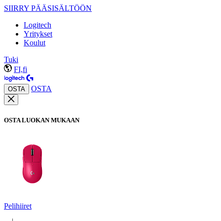
SIIRRY PÄÄSISÄLTÖÖN
Logitech
Yritykset
Koulut
Tuki
FI,fi
OSTA
OSTA
OSTA LUOKAN MUKAAN
Pelihiiret