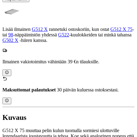
Lisää ilmainen
G512 X
rannetuki ostoskoriin, kun ostat
G512 X 75
-
tai
98
-näppäimistön yhdessä
G522
-kuulokkeiden tai minkä tahansa
G502 X
-hiiren kanssa.
Ilmainen vakiotoimitus vähintään 39 €n tilauksille.
Maksuttomat palautukset
30 päivän kuluessa ostoksestasi.
Kuvaus
G512 X 75 muuttaa pelin kulun tuomalla sormiesi ulottuville
legendaarista joustavuutta ja tehoa. Koe sekä analoginen nopeus että