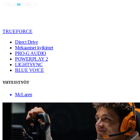
TRUEFORCE
Direct Drive
Mekaaniset kytkimet
PRO-G AUDIO
POWERPLAY 2
LIGHTSYNC
BLUE VO!CE
YHTEISTYÖT
McLaren