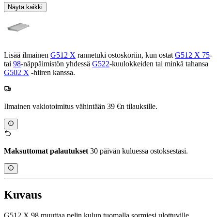
Näytä kaikki
Lisää ilmainen
G512 X
rannetuki ostoskoriin, kun ostat
G512 X 75
-
tai
98
-näppäimistön yhdessä
G522
-kuulokkeiden tai minkä tahansa
G502 X
-hiiren kanssa.
Ilmainen vakiotoimitus vähintään 39 €n tilauksille.
Maksuttomat palautukset
30 päivän kuluessa ostoksestasi.
Kuvaus
G512 X 98 muuttaa pelin kulun tuomalla sormiesi ulottuville