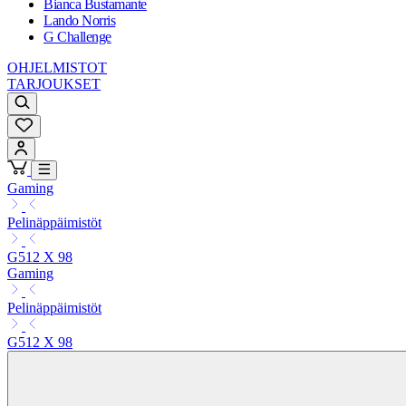
Bianca Bustamante
Lando Norris
G Challenge
OHJELMISTOT
TARJOUKSET
Gaming
Pelinäppäimistöt
G512 X 98
Gaming
Pelinäppäimistöt
G512 X 98