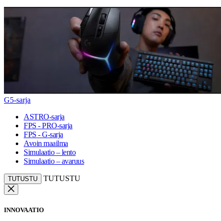
G5-sarja
ASTRO-sarja
FPS - PRO-sarja
FPS - G-sarja
Avoin maailma
Simulaatio – lento
Simulaatio – avaruus
TUTUSTU
TUTUSTU
INNOVAATIO