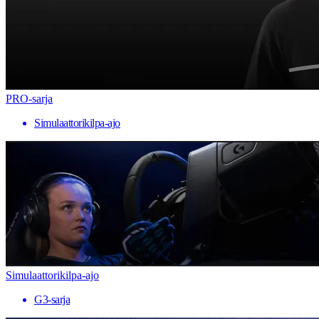
PRO-sarja
Simulaattorikilpa-ajo
Simulaattorikilpa-ajo
G3-sarja