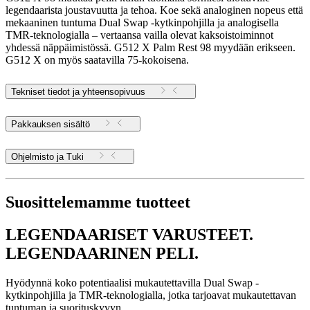
legendaarista joustavuutta ja tehoa. Koe sekä analoginen nopeus että
mekaaninen tuntuma Dual Swap -kytkinpohjilla ja analogisella
TMR-teknologialla – vertaansa vailla olevat kaksoistoiminnot
yhdessä näppäimistössä. G512 X Palm Rest 98 myydään erikseen.
G512 X on myös saatavilla 75-kokoisena.
Tekniset tiedot ja yhteensopivuus
Pakkauksen sisältö
Ohjelmisto ja Tuki
Suosittelemamme tuotteet
LEGENDAARISET VARUSTEET.
LEGENDAARINEN PELI.
Hyödynnä koko potentiaalisi mukautettavilla Dual Swap -
kytkinpohjilla ja TMR-teknologialla, jotka tarjoavat mukautettavan
tuntuman ja suorituskyvyn.