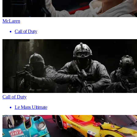
McLaren
Call of Duty
Call of Duty
Le Mans Ultimate