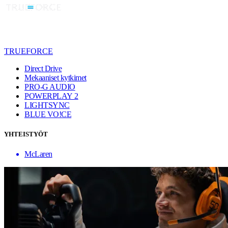
TRUEFORCE
Direct Drive
Mekaaniset kytkimet
PRO-G AUDIO
POWERPLAY 2
LIGHTSYNC
BLUE VO!CE
YHTEISTYÖT
McLaren