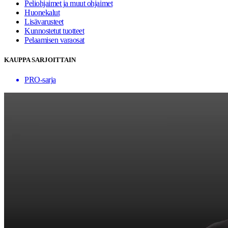
Peliohjaimet ja muut ohjaimet
Huonekalut
Lisävarusteet
Kunnostetut tuotteet
Pelaamisen varaosat
KAUPPA SARJOITTAIN
PRO-sarja