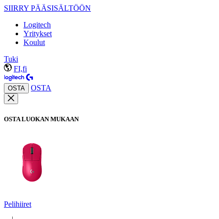
SIIRRY PÄÄSISÄLTÖÖN
Logitech
Yritykset
Koulut
Tuki
FI,fi
OSTA
OSTA
OSTA LUOKAN MUKAAN
Pelihiiret