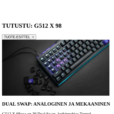
TUTUSTU: G512 X 98
TUOTE-ESITTEL +
DUAL SWAP: ANALOGINEN JA MEKAANINEN
G512 X 98:ssa on 39 Dual Swap -kytkinpohjaa Tunnel