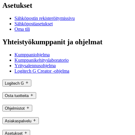
Asetukset
Sähköpostin rekisteröitymissivu
Sähköpostiasetukset
Oma tili
Yhteistyökumppanit ja ohjelmat
Kumppaniohjelma
Kumppanikehityslaboratorio
Yritysalennusohjelma
Logitech G Creator -ohjelma
Logitech G
Osta tuotteita
Ohjelmistot
Asiakaspalvelu
Asetukset