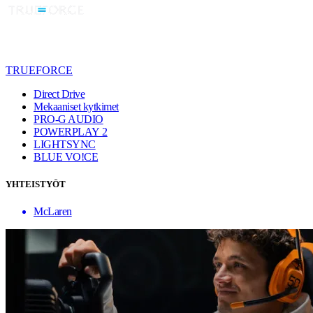
TRUEFORCE
Direct Drive
Mekaaniset kytkimet
PRO-G AUDIO
POWERPLAY 2
LIGHTSYNC
BLUE VO!CE
YHTEISTYÖT
McLaren