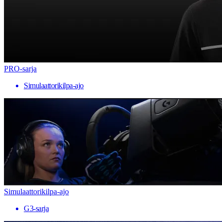
PRO-sarja
Simulaattorikilpa-ajo
Simulaattorikilpa-ajo
G3-sarja