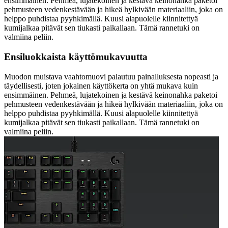
ensimmäinen. Pehmeä, lujatekoinen ja kestävä keinonahka paketoi
pehmusteen vedenkestävään ja hikeä hylkivään materiaaliin, joka on
helppo puhdistaa pyyhkimällä. Kuusi alapuolelle kiinnitettyä
kumijalkaa pitävät sen tiukasti paikallaan. Tämä rannetuki on
valmiina peliin.
Ensiluokkaista käyttömukavuutta
Muodon muistava vaahtomuovi palautuu painalluksesta nopeasti ja
täydellisesti, joten jokainen käyttökerta on yhtä mukava kuin
ensimmäinen. Pehmeä, lujatekoinen ja kestävä keinonahka paketoi
pehmusteen vedenkestävään ja hikeä hylkivään materiaaliin, joka on
helppo puhdistaa pyyhkimällä. Kuusi alapuolelle kiinnitettyä
kumijalkaa pitävät sen tiukasti paikallaan. Tämä rannetuki on
valmiina peliin.