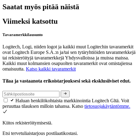
Saatat myös pitää näistä
Viimeksi katsottu
Tavaramerkkilausunto
Logitech, Logi, niiden logot ja kaikki muut Logitechin tavaramerkit
ovat Logitech Europe S.A.:n ja/tai sen tytäryhtiöiden tavaramerkkejä
tai rekisteröityjä tavaramerkkejä Yhdysvalloissa ja muissa maissa.
Kaikki muut kolmansien osapuolten tavaramerkit ovat omistajiensa
omaisuutta.
Katso kaikki tavaramerkit
Tilaa ja vastaanota erikoistarjouksesi sekä eksklusiiviset edut.
Haluan henkilökohtaista markkinointia Logitech Gltä. Voit
peruuttaa tilauksen milloin tahansa. Katso
tietosuojakäytäntömme.
Kiitos rekisteröitymisestä.
Etsi tervetuliaistarjous postilaatikostasi.