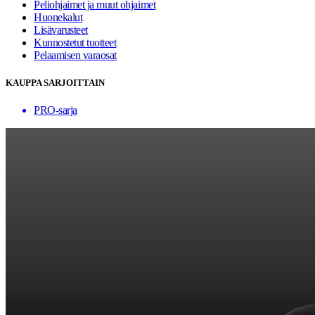
Peliohjaimet ja muut ohjaimet
Huonekalut
Lisävarusteet
Kunnostetut tuotteet
Pelaamisen varaosat
KAUPPA SARJOITTAIN
PRO-sarja