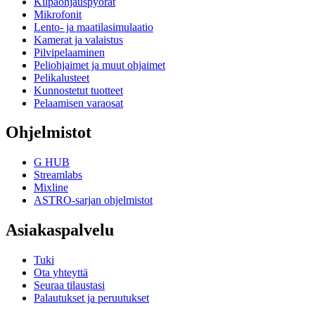
Kilpaohjauspyörät
Mikrofonit
Lento- ja maatilasimulaatio
Kamerat ja valaistus
Pilvipelaaminen
Peliohjaimet ja muut ohjaimet
Pelikalusteet
Kunnostetut tuotteet
Pelaamisen varaosat
Ohjelmistot
G HUB
Streamlabs
Mixline
ASTRO-sarjan ohjelmistot
Asiakaspalvelu
Tuki
Ota yhteyttä
Seuraa tilaustasi
Palautukset ja peruutukset