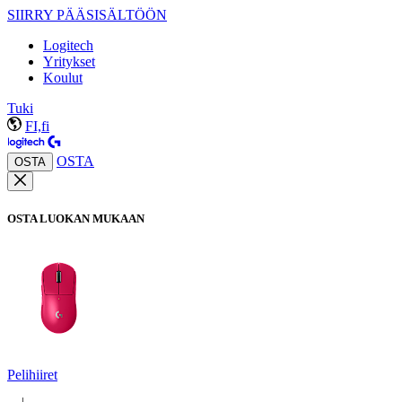
SIIRRY PÄÄSISÄLTÖÖN
Logitech
Yritykset
Koulut
Tuki
FI,fi
OSTA
OSTA
OSTA LUOKAN MUKAAN
Pelihiiret