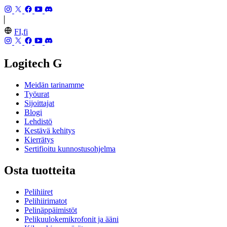
FI,fi
Logitech G
Meidän tarinamme
Työurat
Sijoittajat
Blogi
Lehdistö
Kestävä kehitys
Kierrätys
Sertifioitu kunnostusohjelma
Osta tuotteita
Pelihiiret
Pelihiirimatot
Pelinäppäimistöt
Pelikuulokemikrofonit ja ääni