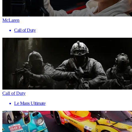
McLaren
Call of Duty
Call of Duty
Le Mans Ultimate