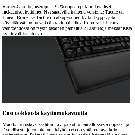
Romer-G on hiljaisempi ja 25 % nopeampi kuin tavalliset
mekaaniset kytkimet. Nyt saatavilla kahtena versiona: Tactile tai
Linear. Romer-G Tactile on alkuperäinen kytkintyyppi, jota
käytettäessä tuntuu selkeä kytkinpainallus. Romer-G Linear -
vaihtoehdossa on täysin tasainen painallus.2 Lisätietoja mekaanisista
kytkinvaihtoehdoista
Ensiluokkaista käyttömukavuutta
Muodon muistava vaahtomuovi palautuu painalluksesta nopeasti ja
täydellisesti, joten jokainen käyttökerta on yhtä mukava kuin