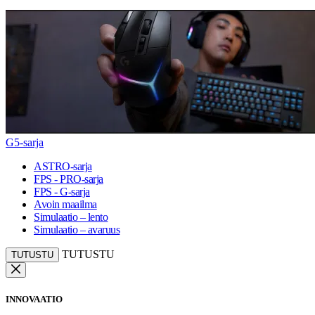
G5-sarja
ASTRO-sarja
FPS - PRO-sarja
FPS - G-sarja
Avoin maailma
Simulaatio – lento
Simulaatio – avaruus
TUTUSTU
TUTUSTU
INNOVAATIO