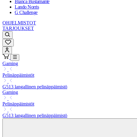
Bianca Bustamante
Lando Norris
G Challenge
OHJELMISTOT
TARJOUKSET
Gaming
Pelinäppäimistöt
G513 langallinen pelinäppäimistö
Gaming
Pelinäppäimistöt
G513 langallinen pelinäppäimistö