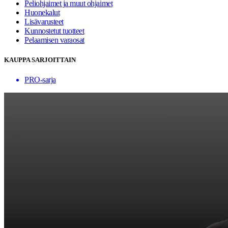
Peliohjaimet ja muut ohjaimet
Huonekalut
Lisävarusteet
Kunnostetut tuotteet
Pelaamisen varaosat
KAUPPA SARJOITTAIN
PRO-sarja