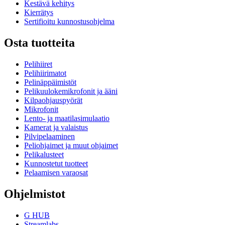
Kestävä kehitys
Kierrätys
Sertifioitu kunnostusohjelma
Osta tuotteita
Pelihiiret
Pelihiirimatot
Pelinäppäimistöt
Pelikuulokemikrofonit ja ääni
Kilpaohjauspyörät
Mikrofonit
Lento- ja maatilasimulaatio
Kamerat ja valaistus
Pilvipelaaminen
Peliohjaimet ja muut ohjaimet
Pelikalusteet
Kunnostetut tuotteet
Pelaamisen varaosat
Ohjelmistot
G HUB
Streamlabs