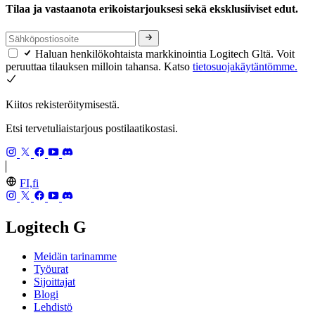
Tilaa ja vastaanota erikoistarjouksesi sekä eksklusiiviset edut.
Haluan henkilökohtaista markkinointia Logitech Gltä. Voit
peruuttaa tilauksen milloin tahansa. Katso
tietosuojakäytäntömme.
Kiitos rekisteröitymisestä.
Etsi tervetuliaistarjous postilaatikostasi.
FI,fi
Logitech G
Meidän tarinamme
Työurat
Sijoittajat
Blogi
Lehdistö