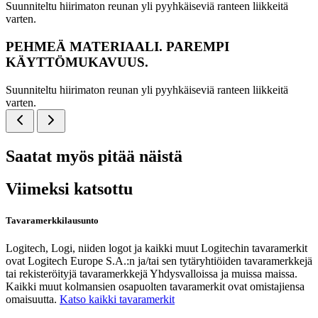
Suunniteltu hiirimaton reunan yli pyyhkäiseviä ranteen liikkeitä
varten.
PEHMEÄ MATERIAALI. PAREMPI
KÄYTTÖMUKAVUUS.
Suunniteltu hiirimaton reunan yli pyyhkäiseviä ranteen liikkeitä
varten.
Saatat myös pitää näistä
Viimeksi katsottu
Tavaramerkkilausunto
Logitech, Logi, niiden logot ja kaikki muut Logitechin tavaramerkit
ovat Logitech Europe S.A.:n ja/tai sen tytäryhtiöiden tavaramerkkejä
tai rekisteröityjä tavaramerkkejä Yhdysvalloissa ja muissa maissa.
Kaikki muut kolmansien osapuolten tavaramerkit ovat omistajiensa
omaisuutta.
Katso kaikki tavaramerkit