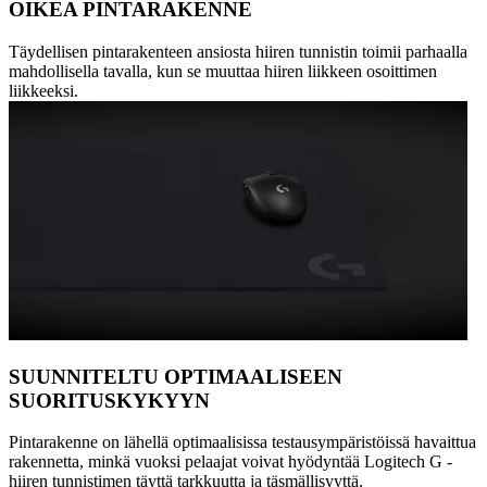
OIKEA PINTARAKENNE
Täydellisen pintarakenteen ansiosta hiiren tunnistin toimii parhaalla
mahdollisella tavalla, kun se muuttaa hiiren liikkeen osoittimen
liikkeeksi.
SUUNNITELTU OPTIMAALISEEN
SUORITUSKYKYYN
Pintarakenne on lähellä optimaalisissa testausympäristöissä havaittua
rakennetta, minkä vuoksi pelaajat voivat hyödyntää Logitech G -
hiiren tunnistimen täyttä tarkkuutta ja täsmällisyyttä.