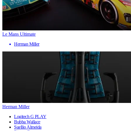
Le Mans Ultimate
Herman Miller
Herman Miller
Logitech G PLAY
Bubba Wallace
Suellio Almeida