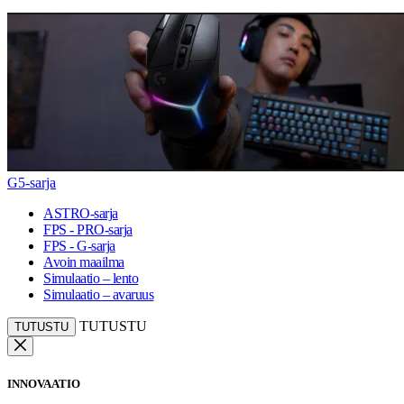
G5-sarja
ASTRO-sarja
FPS - PRO-sarja
FPS - G-sarja
Avoin maailma
Simulaatio – lento
Simulaatio – avaruus
TUTUSTU
TUTUSTU
INNOVAATIO