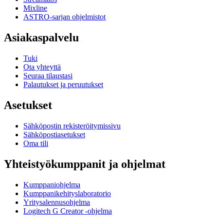
Mixline
ASTRO-sarjan ohjelmistot
Asiakaspalvelu
Tuki
Ota yhteyttä
Seuraa tilaustasi
Palautukset ja peruutukset
Asetukset
Sähköpostin rekisteröitymissivu
Sähköpostiasetukset
Oma tili
Yhteistyökumppanit ja ohjelmat
Kumppaniohjelma
Kumppanikehityslaboratorio
Yritysalennusohjelma
Logitech G Creator -ohjelma