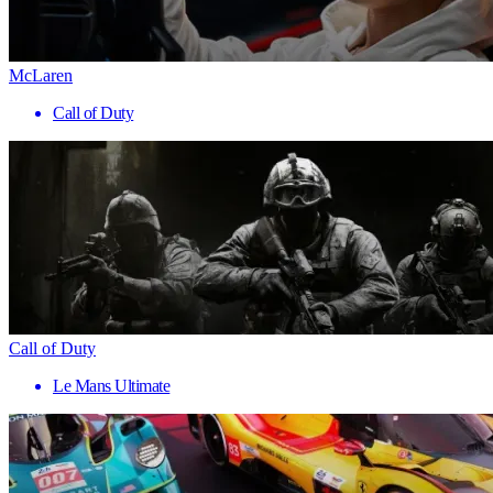
McLaren
Call of Duty
Call of Duty
Le Mans Ultimate