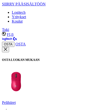
SIIRRY PÄÄSISÄLTÖÖN
Logitech
Yritykset
Koulut
Tuki
FI,fi
OSTA
OSTA
OSTA LUOKAN MUKAAN
Pelihiiret