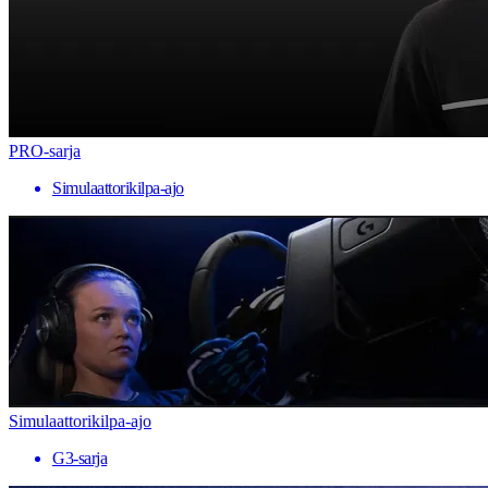
PRO-sarja
Simulaattorikilpa-ajo
Simulaattorikilpa-ajo
G3-sarja