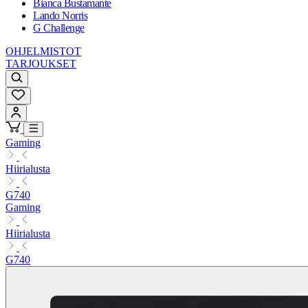
Bianca Bustamante
Lando Norris
G Challenge
OHJELMISTOT
TARJOUKSET
Gaming
Hiirialusta
G740
Gaming
Hiirialusta
G740