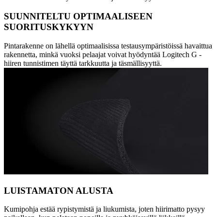
SUUNNITELTU OPTIMAALISEEN
SUORITUSKYKYYN
Pintarakenne on lähellä optimaalisissa testausympäristöissä havaittua
rakennetta, minkä vuoksi pelaajat voivat hyödyntää Logitech G -
hiiren tunnistimen täyttä tarkkuutta ja täsmällisyyttä.
LUISTAMATON ALUSTA
Kumipohja estää rypistymistä ja liukumista, joten hiirimatto pysyy