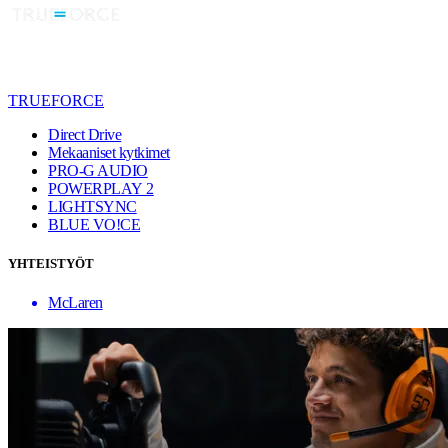
TRUEFORCE
Direct Drive
Mekaaniset kytkimet
PRO-G AUDIO
POWERPLAY 2
LIGHTSYNC
BLUE VO!CE
YHTEISTYÖT
McLaren