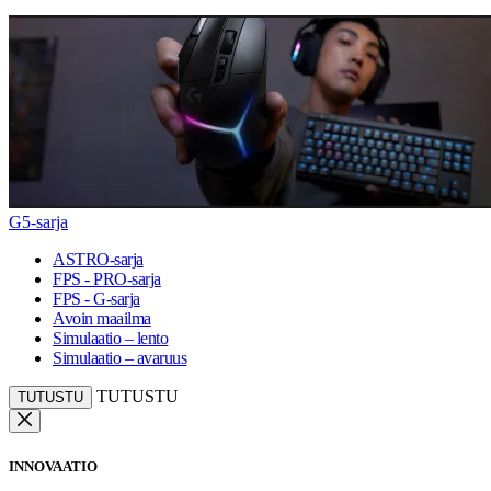
G5-sarja
ASTRO-sarja
FPS - PRO-sarja
FPS - G-sarja
Avoin maailma
Simulaatio – lento
Simulaatio – avaruus
TUTUSTU
TUTUSTU
INNOVAATIO