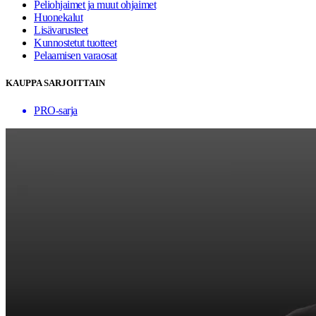
Peliohjaimet ja muut ohjaimet
Huonekalut
Lisävarusteet
Kunnostetut tuotteet
Pelaamisen varaosat
KAUPPA SARJOITTAIN
PRO-sarja