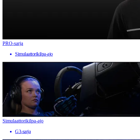
PRO-sarja
Simulaattorikilpa-ajo
Simulaattorikilpa-ajo
G3-sarja