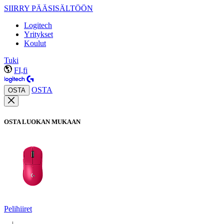
SIIRRY PÄÄSISÄLTÖÖN
Logitech
Yritykset
Koulut
Tuki
FI,fi
OSTA
OSTA
OSTA LUOKAN MUKAAN
Pelihiiret