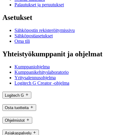
Palautukset ja peruutukset
Asetukset
Sähköpostin rekisteröitymissivu
Sähköpostiasetukset
Oma tili
Yhteistyökumppanit ja ohjelmat
Kumppaniohjelma
Kumppanikehityslaboratorio
Yritysalennusohjelma
Logitech G Creator -ohjelma
Logitech G
Osta tuotteita
Ohjelmistot
Asiakaspalvelu