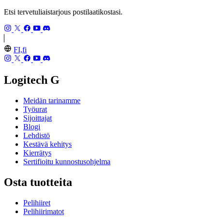
Etsi tervetuliaistarjous postilaatikostasi.
FI,fi
Logitech G
Meidän tarinamme
Työurat
Sijoittajat
Blogi
Lehdistö
Kestävä kehitys
Kierrätys
Sertifioitu kunnostusohjelma
Osta tuotteita
Pelihiiret
Pelihiirimatot