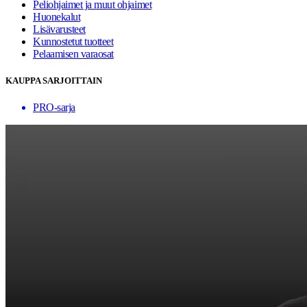
Peliohjaimet ja muut ohjaimet
Huonekalut
Lisävarusteet
Kunnostetut tuotteet
Pelaamisen varaosat
KAUPPA SARJOITTAIN
PRO-sarja