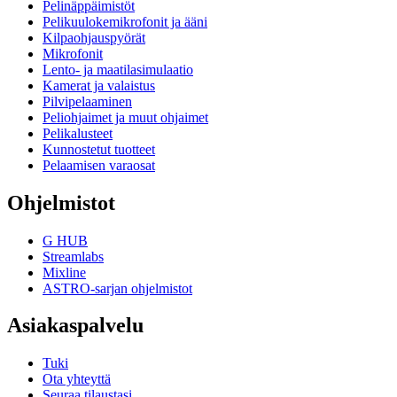
Pelinäppäimistöt
Pelikuulokemikrofonit ja ääni
Kilpaohjauspyörät
Mikrofonit
Lento- ja maatilasimulaatio
Kamerat ja valaistus
Pilvipelaaminen
Peliohjaimet ja muut ohjaimet
Pelikalusteet
Kunnostetut tuotteet
Pelaamisen varaosat
Ohjelmistot
G HUB
Streamlabs
Mixline
ASTRO-sarjan ohjelmistot
Asiakaspalvelu
Tuki
Ota yhteyttä
Seuraa tilaustasi