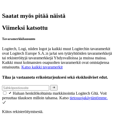
Saatat myös pitää näistä
Viimeksi katsottu
Tavaramerkkilausunto
Logitech, Logi, niiden logot ja kaikki muut Logitechin tavaramerkit
ovat Logitech Europe S.A.:n ja/tai sen tytäryhtiöiden tavaramerkkejä
tai rekisteröityjä tavaramerkkejä Yhdysvalloissa ja muissa maissa.
Kaikki muut kolmansien osapuolten tavaramerkit ovat omistajiensa
omaisuutta.
Katso kaikki tavaramerkit
Tilaa ja vastaanota erikoistarjouksesi sekä eksklusiiviset edut.
Haluan henkilökohtaista markkinointia Logitech Gltä. Voit
peruuttaa tilauksen milloin tahansa. Katso
tietosuojakäytäntömme.
Kiitos rekisteröitymisestä.