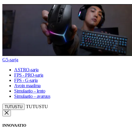
G5-sarja
ASTRO-sarja
FPS - PRO-sarja
FPS - G-sarja
Avoin maailma
Simulaatio – lento
Simulaatio – avaruus
TUTUSTU
TUTUSTU
INNOVAATIO