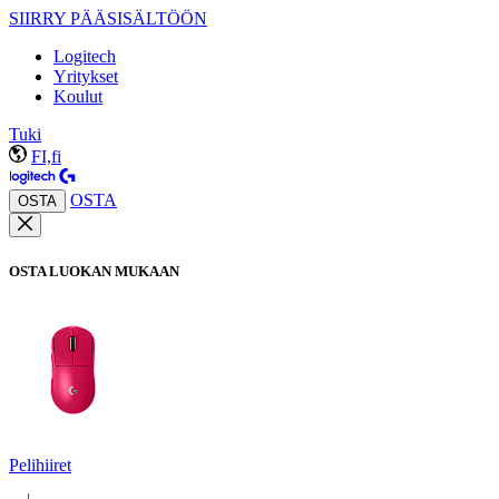
SIIRRY PÄÄSISÄLTÖÖN
Logitech
Yritykset
Koulut
Tuki
FI,fi
OSTA
OSTA
OSTA LUOKAN MUKAAN
Pelihiiret