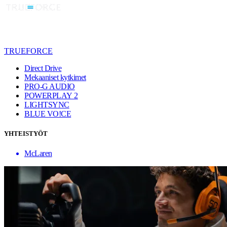
TRUEFORCE
Direct Drive
Mekaaniset kytkimet
PRO-G AUDIO
POWERPLAY 2
LIGHTSYNC
BLUE VO!CE
YHTEISTYÖT
McLaren