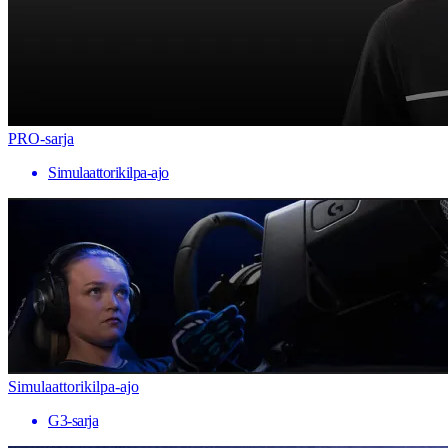
PRO-sarja
Simulaattorikilpa-ajo
Simulaattorikilpa-ajo
G3-sarja