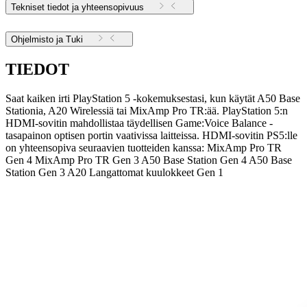
Tekniset tiedot ja yhteensopivuus
Ohjelmisto ja Tuki
TIEDOT
Saat kaiken irti PlayStation 5 -kokemuksestasi, kun käytät A50 Base
Stationia, A20 Wirelessiä tai MixAmp Pro TR:ää. PlayStation 5:n
HDMI-sovitin mahdollistaa täydellisen Game:Voice Balance -
tasapainon optisen portin vaativissa laitteissa. HDMI-sovitin PS5:lle
on yhteensopiva seuraavien tuotteiden kanssa: MixAmp Pro TR
Gen 4 MixAmp Pro TR Gen 3 A50 Base Station Gen 4 A50 Base
Station Gen 3 A20 Langattomat kuulokkeet Gen 1