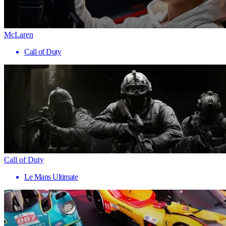
McLaren
Call of Duty
Call of Duty
Le Mans Ultimate