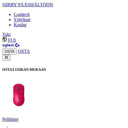
SIIRRY PÄÄSISÄLTÖÖN
Logitech
Yritykset
Koulut
Tuki
FI,fi
OSTA
OSTA
OSTA LUOKAN MUKAAN
Pelihiiret