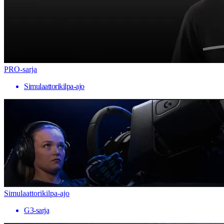
PRO-sarja
Simulaattorikilpa-ajo
Simulaattorikilpa-ajo
G3-sarja