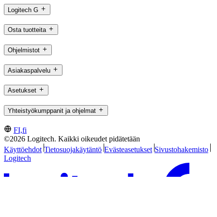
Logitech G
Osta tuotteita
Ohjelmistot
Asiakaspalvelu
Asetukset
Yhteistyökumppanit ja ohjelmat
FI,fi
©2026 Logitech. Kaikki oikeudet pidätetään
Käyttöehdot
Tietosuojakäytäntö
Evästeasetukset
Sivustohakemisto
Logitech