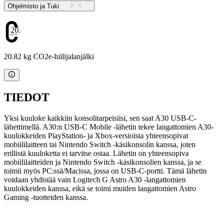
Ohjelmisto ja Tuki
20.82
20.82 kg CO2e-hiilijalanjälki
TIEDOT
Yksi kuuloke kaikkiin konsolitarpeisiisi, sen saat A30 USB-C-
lähettimellä. A30:n USB-C Mobile -lähetin tekee langattomien A30-
kuulokkeiden PlayStation- ja Xbox-versioista yhteensopivat
mobiililaitteen tai Nintendo Switch -käsikonsolin kanssa, joten
erillistä kuuloketta ei tarvitse ostaa. Lähetin on yhteensopiva
mobiililaitteiden ja Nintendo Switch -käsikonsolien kanssa, ja se
toimii myös PC:ssä/Macissa, jossa on USB-C-portti. Tämä lähetin
voidaan yhdistää vain Logitech G Astro A30 -langattomien
kuulokkeiden kanssa, eikä se toimi muiden langattomien Astro
Gaming -tuotteiden kanssa.