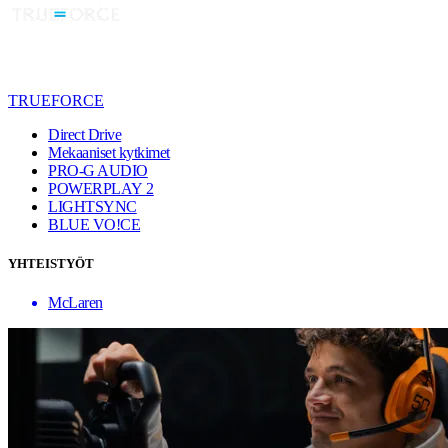
TRUEFORCE
Direct Drive
Mekaaniset kytkimet
PRO-G AUDIO
POWERPLAY 2
LIGHTSYNC
BLUE VO!CE
YHTEISTYÖT
McLaren