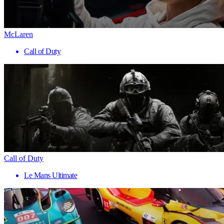
McLaren
Call of Duty
Call of Duty
Le Mans Ultimate