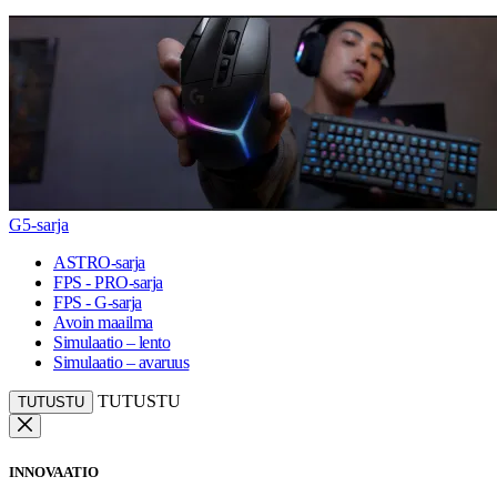
G5-sarja
ASTRO-sarja
FPS - PRO-sarja
FPS - G-sarja
Avoin maailma
Simulaatio – lento
Simulaatio – avaruus
TUTUSTU
TUTUSTU
INNOVAATIO