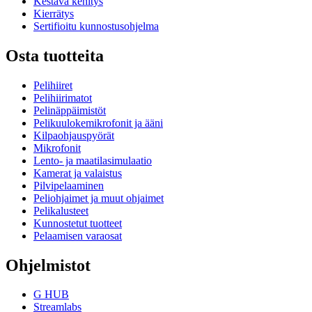
Kestävä kehitys
Kierrätys
Sertifioitu kunnostusohjelma
Osta tuotteita
Pelihiiret
Pelihiirimatot
Pelinäppäimistöt
Pelikuulokemikrofonit ja ääni
Kilpaohjauspyörät
Mikrofonit
Lento- ja maatilasimulaatio
Kamerat ja valaistus
Pilvipelaaminen
Peliohjaimet ja muut ohjaimet
Pelikalusteet
Kunnostetut tuotteet
Pelaamisen varaosat
Ohjelmistot
G HUB
Streamlabs