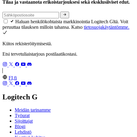
Tilaa ja vastaanota erikoistarjouksesi sekä eksklusiiviset edut.
Haluan henkilökohtaista markkinointia Logitech Gltä. Voit
peruuttaa tilauksen milloin tahansa. Katso
tietosuojakäytäntömme.
Kiitos rekisteröitymisestä.
Etsi tervetuliaistarjous postilaatikostasi.
FI,fi
Logitech G
Meidän tarinamme
Työurat
Sijoittajat
Blogi
Lehdistö