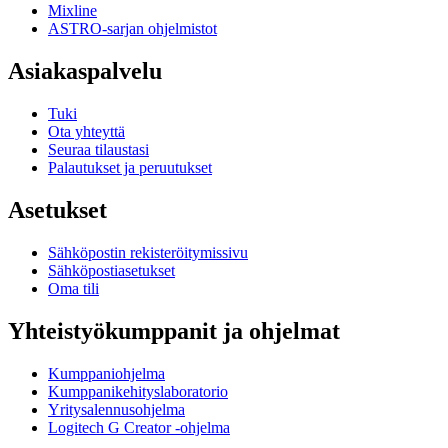
Mixline
ASTRO-sarjan ohjelmistot
Asiakaspalvelu
Tuki
Ota yhteyttä
Seuraa tilaustasi
Palautukset ja peruutukset
Asetukset
Sähköpostin rekisteröitymissivu
Sähköpostiasetukset
Oma tili
Yhteistyökumppanit ja ohjelmat
Kumppaniohjelma
Kumppanikehityslaboratorio
Yritysalennusohjelma
Logitech G Creator -ohjelma