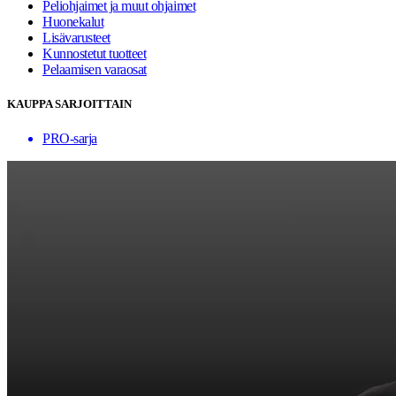
Peliohjaimet ja muut ohjaimet
Huonekalut
Lisävarusteet
Kunnostetut tuotteet
Pelaamisen varaosat
KAUPPA SARJOITTAIN
PRO-sarja