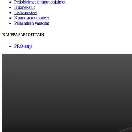
Peliohjaimet ja muut ohjaimet
Huonekalut
Lisävarusteet
Kunnostetut tuotteet
Pelaamisen varaosat
KAUPPA SARJOITTAIN
PRO-sarja