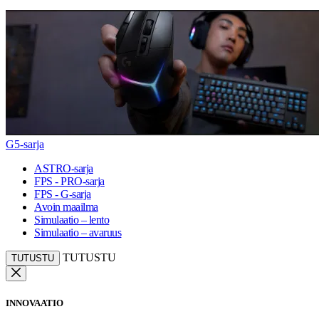
G5-sarja
ASTRO-sarja
FPS - PRO-sarja
FPS - G-sarja
Avoin maailma
Simulaatio – lento
Simulaatio – avaruus
TUTUSTU
TUTUSTU
INNOVAATIO