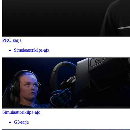
PRO-sarja
Simulaattorikilpa-ajo
Simulaattorikilpa-ajo
G3-sarja