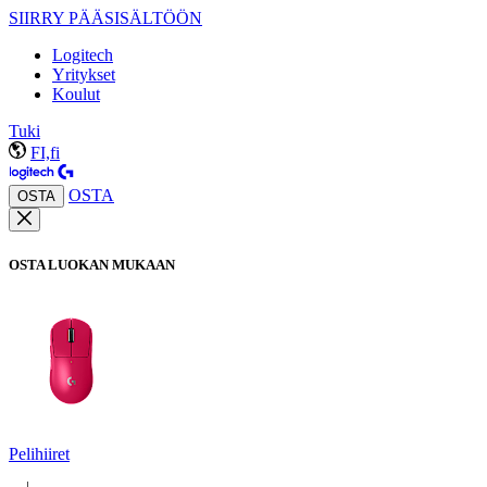
SIIRRY PÄÄSISÄLTÖÖN
Logitech
Yritykset
Koulut
Tuki
FI,fi
OSTA
OSTA
OSTA LUOKAN MUKAAN
Pelihiiret