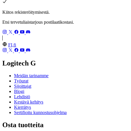
Kiitos rekisteröitymisestä.
Etsi tervetuliaistarjous postilaatikostasi.
FI,fi
Logitech G
Meidän tarinamme
Työurat
Sijoittajat
Blogi
Lehdistö
Kestävä kehitys
Kierrätys
Sertifioitu kunnostusohjelma
Osta tuotteita