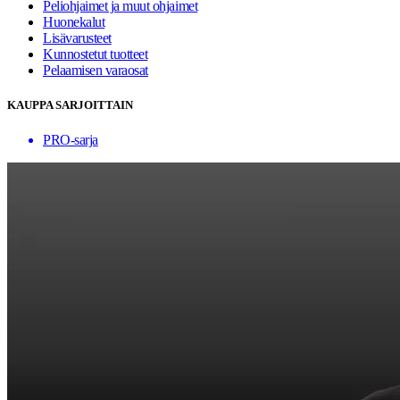
Peliohjaimet ja muut ohjaimet
Huonekalut
Lisävarusteet
Kunnostetut tuotteet
Pelaamisen varaosat
KAUPPA SARJOITTAIN
PRO-sarja