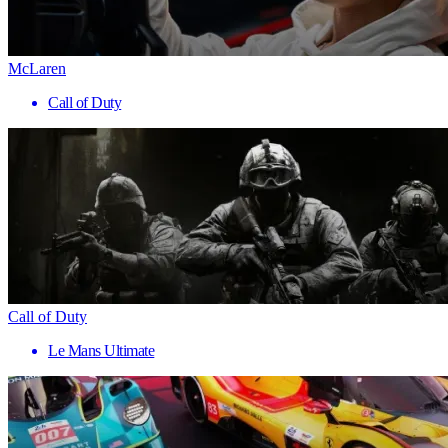
McLaren
Call of Duty
Call of Duty
Le Mans Ultimate