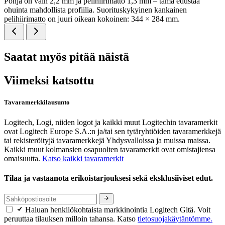
Pohja on vain 2,2 mm ja pelihiirimatto 1,3 mm – tämä edustaa
ohuinta mahdollista profiilia. Suorituskykyinen kankainen
pelihiirimatto on juuri oikean kokoinen: 344 × 284 mm.
Saatat myös pitää näistä
Viimeksi katsottu
Tavaramerkkilausunto
Logitech, Logi, niiden logot ja kaikki muut Logitechin tavaramerkit
ovat Logitech Europe S.A.:n ja/tai sen tytäryhtiöiden tavaramerkkejä
tai rekisteröityjä tavaramerkkejä Yhdysvalloissa ja muissa maissa.
Kaikki muut kolmansien osapuolten tavaramerkit ovat omistajiensa
omaisuutta.
Katso kaikki tavaramerkit
Tilaa ja vastaanota erikoistarjouksesi sekä eksklusiiviset edut.
Haluan henkilökohtaista markkinointia Logitech Gltä. Voit
peruuttaa tilauksen milloin tahansa. Katso
tietosuojakäytäntömme.