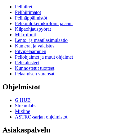
Pelihiiret
Pelihiirimatot
Pelinäppäimistöt
Pelikuulokemikrofonit ja ääni
Kilpaohjauspyörät
Mikrofonit
Lento- ja maatilasimulaatio
Kamerat ja valaistus
Pilvipelaaminen
Peliohjaimet ja muut ohjaimet
Pelikalusteet
Kunnostetut tuotteet
Pelaamisen varaosat
Ohjelmistot
G HUB
Streamlabs
Mixline
ASTRO-sarjan ohjelmistot
Asiakaspalvelu