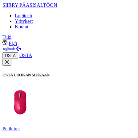
SIIRRY PÄÄSISÄLTÖÖN
Logitech
Yritykset
Koulut
Tuki
FI,fi
OSTA
OSTA
OSTA LUOKAN MUKAAN
Pelihiiret