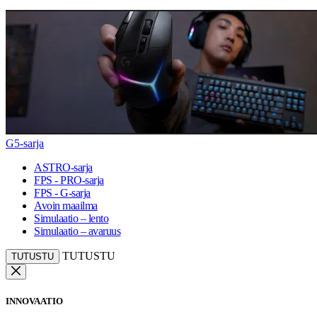
G5-sarja
ASTRO-sarja
FPS - PRO-sarja
FPS - G-sarja
Avoin maailma
Simulaatio – lento
Simulaatio – avaruus
TUTUSTU
TUTUSTU
INNOVAATIO