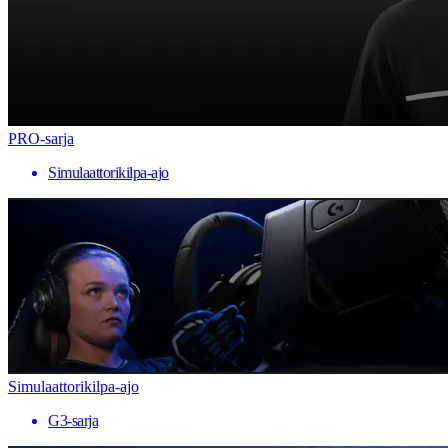
PRO-sarja
Simulaattorikilpa-ajo
Simulaattorikilpa-ajo
G3-sarja