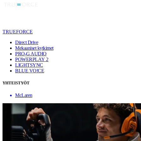
TRUEFORCE
Direct Drive
Mekaaniset kytkimet
PRO-G AUDIO
POWERPLAY 2
LIGHTSYNC
BLUE VO!CE
YHTEISTYÖT
McLaren