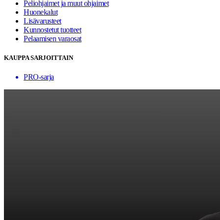
Peliohjaimet ja muut ohjaimet
Huonekalut
Lisävarusteet
Kunnostetut tuotteet
Pelaamisen varaosat
KAUPPA SARJOITTAIN
PRO-sarja