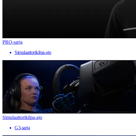
PRO-sarja
Simulaattorikilpa-ajo
Simulaattorikilpa-ajo
G3-sarja