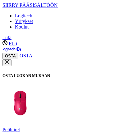
SIIRRY PÄÄSISÄLTÖÖN
Logitech
Yritykset
Koulut
Tuki
FI,fi
OSTA
OSTA
OSTA LUOKAN MUKAAN
Pelihiiret