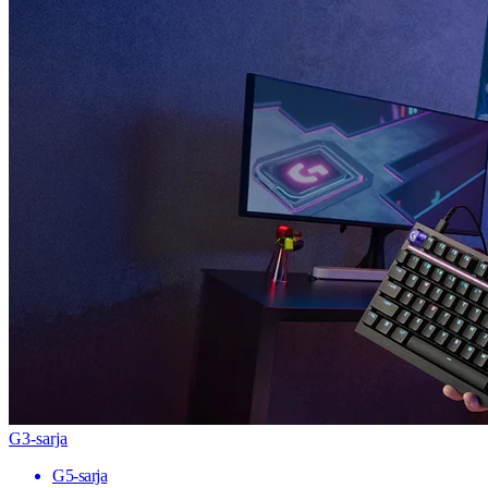
G3-sarja
G5-sarja