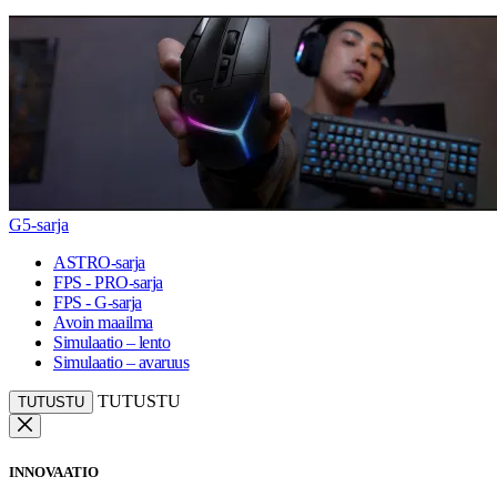
G5-sarja
ASTRO-sarja
FPS - PRO-sarja
FPS - G-sarja
Avoin maailma
Simulaatio – lento
Simulaatio – avaruus
TUTUSTU
TUTUSTU
INNOVAATIO