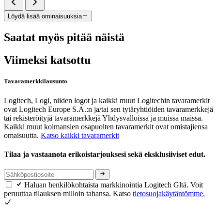
Löydä lisää ominaisuuksia
Saatat myös pitää näistä
Viimeksi katsottu
Tavaramerkkilausunto
Logitech, Logi, niiden logot ja kaikki muut Logitechin tavaramerkit
ovat Logitech Europe S.A.:n ja/tai sen tytäryhtiöiden tavaramerkkejä
tai rekisteröityjä tavaramerkkejä Yhdysvalloissa ja muissa maissa.
Kaikki muut kolmansien osapuolten tavaramerkit ovat omistajiensa
omaisuutta.
Katso kaikki tavaramerkit
Tilaa ja vastaanota erikoistarjouksesi sekä eksklusiiviset edut.
Haluan henkilökohtaista markkinointia Logitech Gltä. Voit
peruuttaa tilauksen milloin tahansa. Katso
tietosuojakäytäntömme.