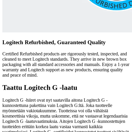
Logitech Refurbished, Guaranteed Quality
Certified Refurbished products are rigorously tested, inspected, and
cleaned to meet Logitech standards. They arrive in new brown box
packaging with all standard accessories and manuals. Enjoy a 1-year
warranty and Logitech support as new products, ensuring quality
and peace of mind.
Taattu Logitech G -laatu
Logitech G -hiiret ovat nyt saatavilla aitona Logitech G -
kunnostettuna pakettina vain Logitech G:ltä. Joka tuotteelle
myönnetään vakiotakuumme. Tuotteissa voi olla vähäisiä
kosmeettisia vikoja, mutta uskomme, että ne vastaavat legendaarisia
Logitech G -laatuvaatimuksia. Aitojen Logitech G -kunnostettujen
tuotteiden erittäin korkea laatu vastaa varmasti kaikkia
vaatimuksiasi. Logitech G -sertifioidut kunnostetut tuotteet sisältävät