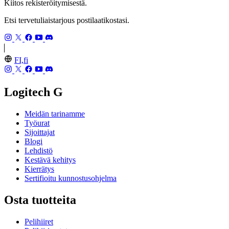
Kiitos rekisteröitymisestä.
Etsi tervetuliaistarjous postilaatikostasi.
FI,fi
Logitech G
Meidän tarinamme
Työurat
Sijoittajat
Blogi
Lehdistö
Kestävä kehitys
Kierrätys
Sertifioitu kunnostusohjelma
Osta tuotteita
Pelihiiret