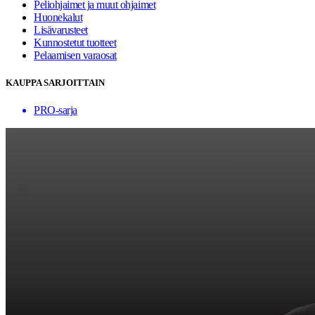
Peliohjaimet ja muut ohjaimet
Huonekalut
Lisävarusteet
Kunnostetut tuotteet
Pelaamisen varaosat
KAUPPA SARJOITTAIN
PRO-sarja