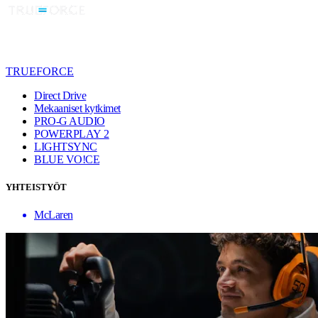
TRUEFORCE
Direct Drive
Mekaaniset kytkimet
PRO-G AUDIO
POWERPLAY 2
LIGHTSYNC
BLUE VO!CE
YHTEISTYÖT
McLaren