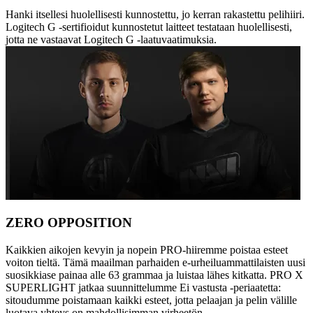
Hanki itsellesi huolellisesti kunnostettu, jo kerran rakastettu pelihiiri.
Logitech G -sertifioidut kunnostetut laitteet testataan huolellisesti,
jotta ne vastaavat Logitech G -laatuvaatimuksia.
ZERO OPPOSITION
Kaikkien aikojen kevyin ja nopein PRO-hiiremme poistaa esteet
voiton tieltä. Tämä maailman parhaiden e-urheiluammattilaisten uusi
suosikkiase painaa alle 63 grammaa ja luistaa lähes kitkatta. PRO X
SUPERLIGHT jatkaa suunnittelumme Ei vastusta -periaatetta:
sitoudumme poistamaan kaikki esteet, jotta pelaajan ja pelin välille
luotava yhteys on mahdollisimman virheetön.