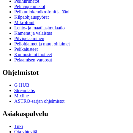
Pelihiirimatot
Pelinäppäimistöt
Pelikuulokemikrofonit ja ääni
Kilpaohjauspyörät
Mikrofonit
Lento- ja maatilasimulaatio
Kamerat ja valaistus
Pilvipelaaminen
Peliohjaimet ja muut ohjaimet
Pelikalusteet
Kunnostetut tuotteet
Pelaamisen varaosat
Ohjelmistot
G HUB
Streamlabs
Mixline
ASTRO-sarjan ohjelmistot
Asiakaspalvelu
Tuki
Ota yhteyttä