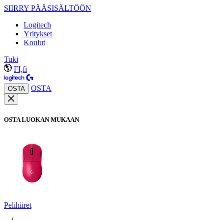
SIIRRY PÄÄSISÄLTÖÖN
Logitech
Yritykset
Koulut
Tuki
FI,fi
OSTA
OSTA
OSTA LUOKAN MUKAAN
Pelihiiret