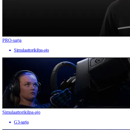
PRO-sarja
Simulaattorikilpa-ajo
Simulaattorikilpa-ajo
G3-sarja