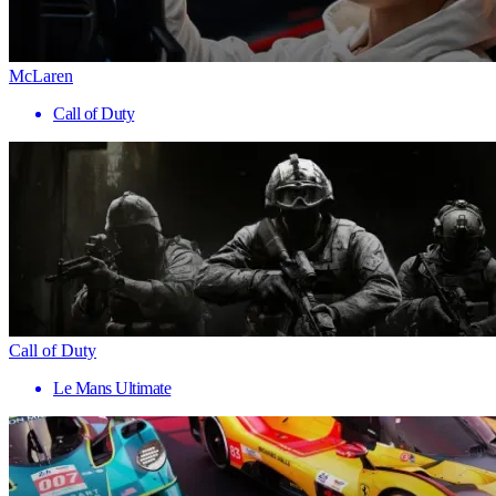
McLaren
Call of Duty
Call of Duty
Le Mans Ultimate