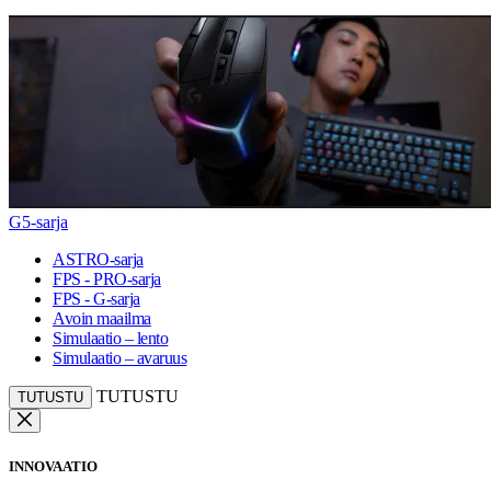
G5-sarja
ASTRO-sarja
FPS - PRO-sarja
FPS - G-sarja
Avoin maailma
Simulaatio – lento
Simulaatio – avaruus
TUTUSTU
TUTUSTU
INNOVAATIO