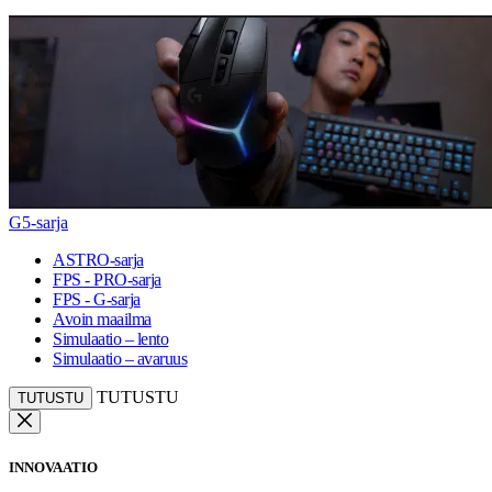
G5-sarja
ASTRO-sarja
FPS - PRO-sarja
FPS - G-sarja
Avoin maailma
Simulaatio – lento
Simulaatio – avaruus
TUTUSTU
TUTUSTU
INNOVAATIO