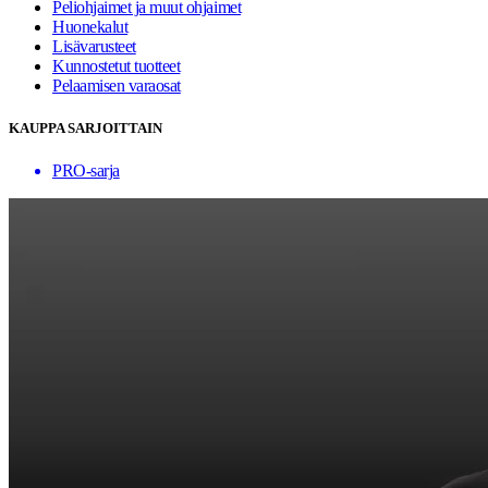
Peliohjaimet ja muut ohjaimet
Huonekalut
Lisävarusteet
Kunnostetut tuotteet
Pelaamisen varaosat
KAUPPA SARJOITTAIN
PRO-sarja