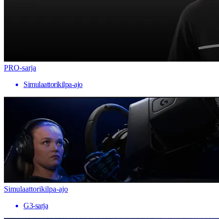
PRO-sarja
Simulaattorikilpa-ajo
Simulaattorikilpa-ajo
G3-sarja