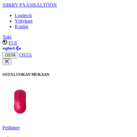
SIIRRY PÄÄSISÄLTÖÖN
Logitech
Yritykset
Koulut
Tuki
FI,fi
OSTA
OSTA
OSTA LUOKAN MUKAAN
Pelihiiret