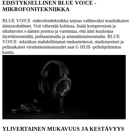
EDISTYKSELLINEN BLUE VO!CE -
MIKROFONITEKNIIKKA
BLUE VO!CE -mikrofonitekniikka tarjoaa valittavaksi reaaliaikaiset
äänisuodattimet. Voit vähentää kohinaa, lisätä kompressiota ja
sihahtavien s-äänten poistoa ja varmistaa, että ääni kuulostaa
täyteläisemmältä, puhtaammalta ja ammattimaisemmalta. BLUE
VO!CE -tekniikan mahdollistamat mukautettavat, studiotasoiset ja
pelinaikaiset viestintäominaisuudet saat G HUB -peliohjelmiston
kautta.
YLIVERTAINEN MUKAVUUS JA KESTÄVYYS