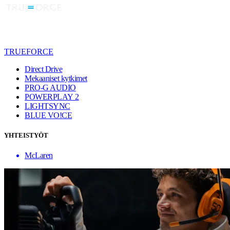
TRUEFORCE
Direct Drive
Mekaaniset kytkimet
PRO-G AUDIO
POWERPLAY 2
LIGHTSYNC
BLUE VO!CE
YHTEISTYÖT
McLaren