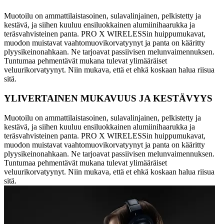
Muotoilu on ammattilaistasoinen, sulavalinjainen, pelkistetty ja
kestävä, ja siihen kuuluu ensiluokkainen alumiinihaarukka ja
teräsvahvisteinen panta. PRO X WIRELESSin huippumukavat,
muodon muistavat vaahtomuovikorvatyynyt ja panta on kääritty
plyysikeinonahkaan. Ne tarjoavat passiivisen melunvaimennuksen.
Tuntumaa pehmentävät mukana tulevat ylimääräiset
veluurikorvatyynyt. Niin mukava, että et ehkä koskaan halua riisua
sitä.
YLIVERTAINEN MUKAVUUS JA KESTÄVYYS
Muotoilu on ammattilaistasoinen, sulavalinjainen, pelkistetty ja
kestävä, ja siihen kuuluu ensiluokkainen alumiinihaarukka ja
teräsvahvisteinen panta. PRO X WIRELESSin huippumukavat,
muodon muistavat vaahtomuovikorvatyynyt ja panta on kääritty
plyysikeinonahkaan. Ne tarjoavat passiivisen melunvaimennuksen.
Tuntumaa pehmentävät mukana tulevat ylimääräiset
veluurikorvatyynyt. Niin mukava, että et ehkä koskaan halua riisua
sitä.