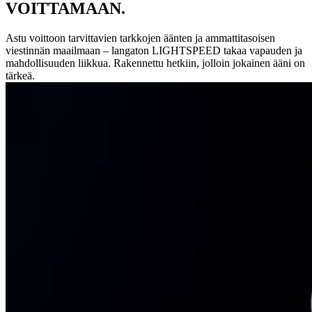
VOITTAMAAN.
Astu voittoon tarvittavien tarkkojen äänten ja ammattitasoisen
viestinnän maailmaan – langaton LIGHTSPEED takaa vapauden ja
mahdollisuuden liikkua. Rakennettu hetkiin, jolloin jokainen ääni on
tärkeä.