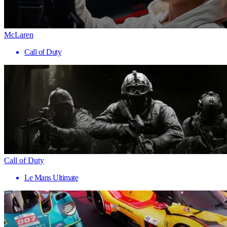
McLaren
Call of Duty
Call of Duty
Le Mans Ultimate