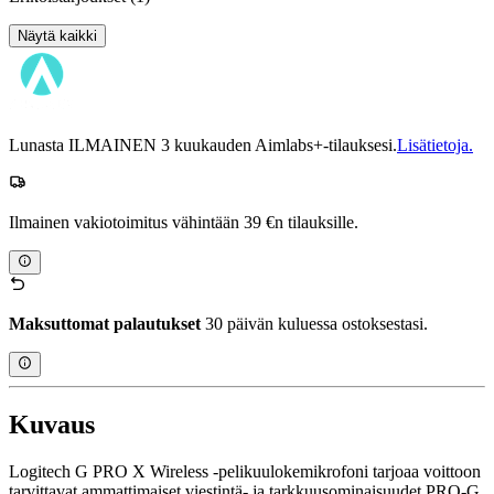
Näytä kaikki
Lunasta ILMAINEN 3 kuukauden Aimlabs+-tilauksesi.
Lisätietoja.
Ilmainen vakiotoimitus vähintään 39 €n tilauksille.
Maksuttomat palautukset
30 päivän kuluessa ostoksestasi.
Kuvaus
Logitech G PRO X Wireless -pelikuulokemikrofoni tarjoaa voittoon
tarvittavat ammattimaiset viestintä- ja tarkkuusominaisuudet PRO-G