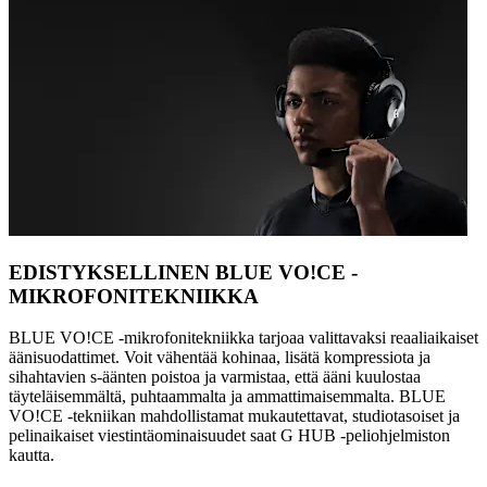
EDISTYKSELLINEN BLUE VO!CE -
MIKROFONITEKNIIKKA
BLUE VO!CE -mikrofonitekniikka tarjoaa valittavaksi reaaliaikaiset
äänisuodattimet. Voit vähentää kohinaa, lisätä kompressiota ja
sihahtavien s-äänten poistoa ja varmistaa, että ääni kuulostaa
täyteläisemmältä, puhtaammalta ja ammattimaisemmalta. BLUE
VO!CE -tekniikan mahdollistamat mukautettavat, studiotasoiset ja
pelinaikaiset viestintäominaisuudet saat G HUB -peliohjelmiston
kautta.