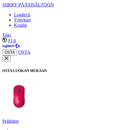
SIIRRY PÄÄSISÄLTÖÖN
Logitech
Yritykset
Koulut
Tuki
FI,fi
OSTA
OSTA
OSTA LUOKAN MUKAAN
Pelihiiret