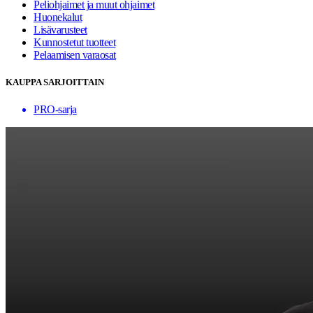
Peliohjaimet ja muut ohjaimet
Huonekalut
Lisävarusteet
Kunnostetut tuotteet
Pelaamisen varaosat
KAUPPA SARJOITTAIN
PRO-sarja