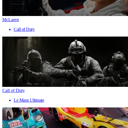
McLaren
Call of Duty
Call of Duty
Le Mans Ultimate