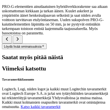
PRO-G-elementtien ainutlaatuinen hybridiverkkorakenne saa aikaan
uskomattoman kirkkaan ja tarkan äänen. Kuulet askeleet ja
ympäristön äänet henkeäsalpaavan selkeästi ja saat niiden avulla
voittoon tarvittavan etulyöntiaseman. Uuden sukupolven PRO-G-
kaiutinelementtien läpimitta on 50 mm, ja ne pystyvät entistäkin
tarkempaan toistoon entistä laajemmalla taajuusalueella. Myös
bassotoistoa on parannettu.
Löydä lisää ominaisuuksia
Saatat myös pitää näistä
Viimeksi katsottu
Tavaramerkkilausunto
Logitech, Logi, niiden logot ja kaikki muut Logitechin tavaramerkit
ovat Logitech Europe S.A.:n ja/tai sen tytäryhtiöiden tavaramerkkejä
tai rekisteröityjä tavaramerkkejä Yhdysvalloissa ja muissa maissa.
Kaikki muut kolmansien osapuolten tavaramerkit ovat omistajiensa
omaisuutta.
Katso kaikki tavaramerkit