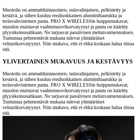
Muotoilu on ammattilaistasoinen, sulavalinjainen, pelkistetty ja
kestävä, ja siihen kuuluu ensiluokkainen alumiinihaarukka ja
teräsvahvisteinen panta. PRO X WIRELESSin huippumukavat,
muodon muistavat vaahtomuovikorvatyynyt ja panta on kääritty
plyysikeinonahkaan. Ne tarjoavat passiivisen melunvaimennuksen.
Tuntumaa pehmentävät mukana tulevat ylimääräiset
veluurikorvatyynyt. Niin mukava, että et ehkä koskaan halua riisua
sitä.
YLIVERTAINEN MUKAVUUS JA KESTÄVYYS
Muotoilu on ammattilaistasoinen, sulavalinjainen, pelkistetty ja
kestävä, ja siihen kuuluu ensiluokkainen alumiinihaarukka ja
teräsvahvisteinen panta. PRO X WIRELESSin huippumukavat,
muodon muistavat vaahtomuovikorvatyynyt ja panta on kääritty
plyysikeinonahkaan. Ne tarjoavat passiivisen melunvaimennuksen.
Tuntumaa pehmentävät mukana tulevat ylimääräiset
veluurikorvatyynyt. Niin mukava, että et ehkä koskaan halua riisua
sitä.