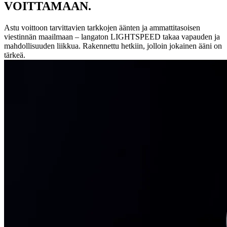
VOITTAMAAN.
Astu voittoon tarvittavien tarkkojen äänten ja ammattitasoisen
viestinnän maailmaan – langaton LIGHTSPEED takaa vapauden ja
mahdollisuuden liikkua. Rakennettu hetkiin, jolloin jokainen ääni on
tärkeä.