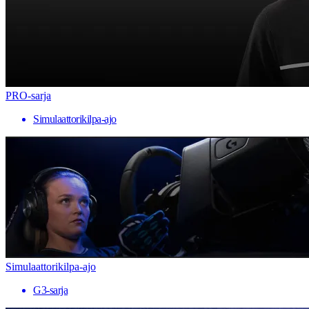
PRO-sarja
Simulaattorikilpa-ajo
Simulaattorikilpa-ajo
G3-sarja