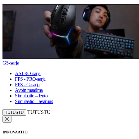
G5-sarja
ASTRO-sarja
FPS - PRO-sarja
FPS - G-sarja
Avoin maailma
Simulaatio – lento
Simulaatio – avaruus
TUTUSTU
TUTUSTU
INNOVAATIO