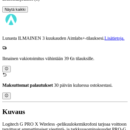
Näytä kaikki
Lunasta ILMAINEN 3 kuukauden Aimlabs+-tilauksesi.
Lisätietoja.
Ilmainen vakiotoimitus vähintään 39 €n tilauksille.
Maksuttomat palautukset
30 päivän kuluessa ostoksestasi.
Kuvaus
Logitech G PRO X Wireless -pelikuulokemikrofoni tarjoaa voittoon
tarvittavat ammattimaiset viestintä- ja tarkkuusominaisuudet PRO-G