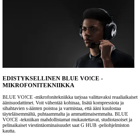
EDISTYKSELLINEN BLUE VO!CE -
MIKROFONITEKNIIKKA
BLUE VO!CE -mikrofonitekniikka tarjoaa valittavaksi reaaliaikaiset
äänisuodattimet. Voit vähentää kohinaa, lisätä kompressiota ja
sihahtavien s-äänten poistoa ja varmistaa, että ääni kuulostaa
täyteläisemmältä, puhtaammalta ja ammattimaisemmalta. BLUE
VO!CE -tekniikan mahdollistamat mukautettavat, studiotasoiset ja
pelinaikaiset viestintäominaisuudet saat G HUB -peliohjelmiston
kautta.