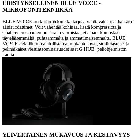
EDISTYKSELLINEN BLUE VO!CE -
MIKROFONITEKNIIKKA
BLUE VO!CE -mikrofonitekniikka tarjoaa valittavaksi reaaliaikaiset
äänisuodattimet. Voit vähentää kohinaa, lisätä kompressiota ja
sihahtavien s-äänten poistoa ja varmistaa, että ääni kuulostaa
täyteläisemmältä, puhtaammalta ja ammattimaisemmalta. BLUE
VO!CE -tekniikan mahdollistamat mukautettavat, studiotasoiset ja
pelinaikaiset viestintäominaisuudet saat G HUB -peliohjelmiston
kautta.
YLIVERTAINEN MUKAVUUS JA KESTÄVYYS