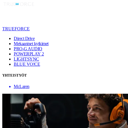
TRUEFORCE
Direct Drive
Mekaaniset kytkimet
PRO-G AUDIO
POWERPLAY 2
LIGHTSYNC
BLUE VO!CE
YHTEISTYÖT
McLaren