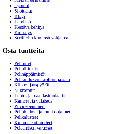
Meidän tarinamme
Työurat
Sijoittajat
Blogi
Lehdistö
Kestävä kehitys
Kierrätys
Sertifioitu kunnostusohjelma
Osta tuotteita
Pelihiiret
Pelihiirimatot
Pelinäppäimistöt
Pelikuulokemikrofonit ja ääni
Kilpaohjauspyörät
Mikrofonit
Lento- ja maatilasimulaatio
Kamerat ja valaistus
Pilvipelaaminen
Peliohjaimet ja muut ohjaimet
Pelikalusteet
Kunnostetut tuotteet
Pelaamisen varaosat