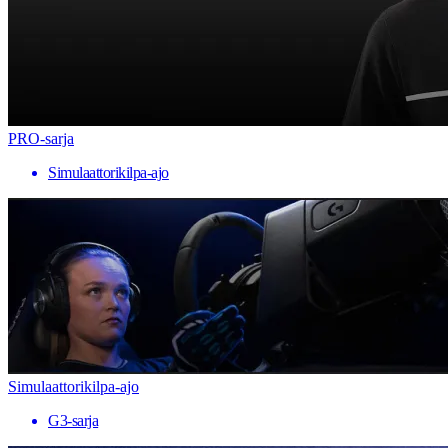
PRO-sarja
Simulaattorikilpa-ajo
Simulaattorikilpa-ajo
G3-sarja