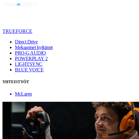
TRUEFORCE
Direct Drive
Mekaaniset kytkimet
PRO-G AUDIO
POWERPLAY 2
LIGHTSYNC
BLUE VO!CE
YHTEISTYÖT
McLaren