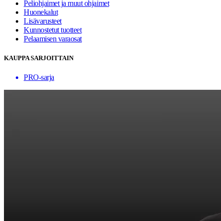
Peliohjaimet ja muut ohjaimet
Huonekalut
Lisävarusteet
Kunnostetut tuotteet
Pelaamisen varaosat
KAUPPA SARJOITTAIN
PRO-sarja