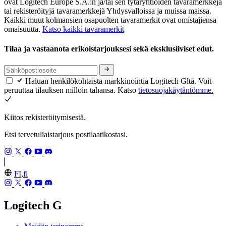
ovat Logitech Europe S.A.:n ja/tai sen tytäryhtiöiden tavaramerkkejä
tai rekisteröityjä tavaramerkkejä Yhdysvalloissa ja muissa maissa.
Kaikki muut kolmansien osapuolten tavaramerkit ovat omistajiensa
omaisuutta.
Katso kaikki tavaramerkit
Tilaa ja vastaanota erikoistarjouksesi sekä eksklusiiviset edut.
Haluan henkilökohtaista markkinointia Logitech Gltä. Voit
peruuttaa tilauksen milloin tahansa. Katso
tietosuojakäytäntömme.
Kiitos rekisteröitymisestä.
Etsi tervetuliaistarjous postilaatikostasi.
FI,fi
Logitech G