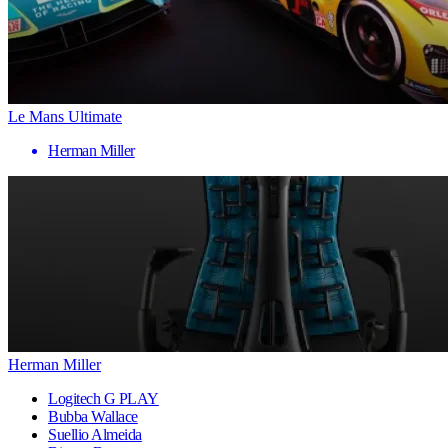
Le Mans Ultimate
Herman Miller
Herman Miller
Logitech G PLAY
Bubba Wallace
Suellio Almeida