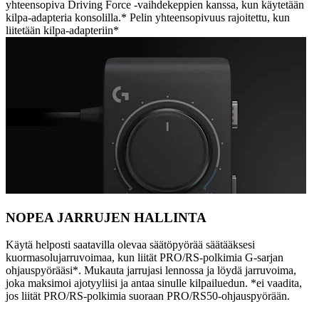
yhteensopiva Driving Force -vaihdekeppien kanssa, kun käytetään
kilpa-adapteria konsolilla.* Pelin yhteensopivuus rajoitettu, kun
liitetään kilpa-adapteriin*
NOPEA JARRUJEN HALLINTA
Käytä helposti saatavilla olevaa säätöpyörää säätääksesi
kuormasolujarruvoimaa, kun liität PRO/RS-polkimia G-sarjan
ohjauspyörääsi*. Mukauta jarrujasi lennossa ja löydä jarruvoima,
joka maksimoi ajotyyliisi ja antaa sinulle kilpailuedun. *ei vaadita,
jos liität PRO/RS-polkimia suoraan PRO/RS50-ohjauspyörään.