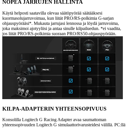
NOPEA JARRUJEN HALLINTA
Käytä helposti saatavilla olevaa säätöpyörää säätääksesi
kuormasolujarruvoimaa, kun liität PRO/RS-polkimia G-sarjan
ohjauspyörääsi*. Mukauta jarrujasi lennossa ja löydä jarruvoima,
joka maksimoi ajotyyliisi ja antaa sinulle kilpailuedun. *ei vaadita,
jos liität PRO/RS-polkimia suoraan PRO/RS50-ohjauspyörään.
KILPA-ADAPTERIN YHTEENSOPIVUUS
Konsolilla Logitech G Racing Adapter avaa saumattoman
yhteensopivuuden Logitech G simulaattorivarusteidesi välillä. PC:llä