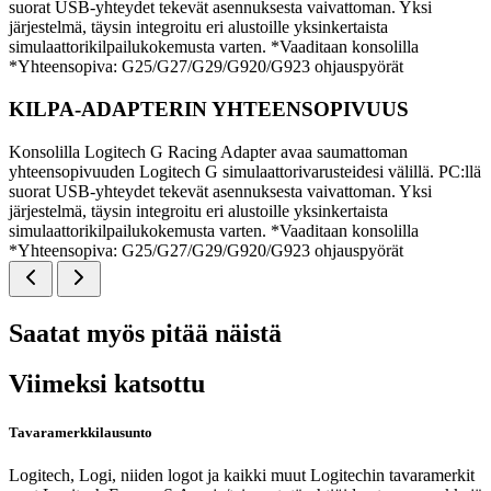
suorat USB-yhteydet tekevät asennuksesta vaivattoman. Yksi
järjestelmä, täysin integroitu eri alustoille yksinkertaista
simulaattorikilpailukokemusta varten. *Vaaditaan konsolilla
*Yhteensopiva: G25/G27/G29/G920/G923 ohjauspyörät
KILPA-ADAPTERIN YHTEENSOPIVUUS
Konsolilla Logitech G Racing Adapter avaa saumattoman
yhteensopivuuden Logitech G simulaattorivarusteidesi välillä. PC:llä
suorat USB-yhteydet tekevät asennuksesta vaivattoman. Yksi
järjestelmä, täysin integroitu eri alustoille yksinkertaista
simulaattorikilpailukokemusta varten. *Vaaditaan konsolilla
*Yhteensopiva: G25/G27/G29/G920/G923 ohjauspyörät
Saatat myös pitää näistä
Viimeksi katsottu
Tavaramerkkilausunto
Logitech, Logi, niiden logot ja kaikki muut Logitechin tavaramerkit