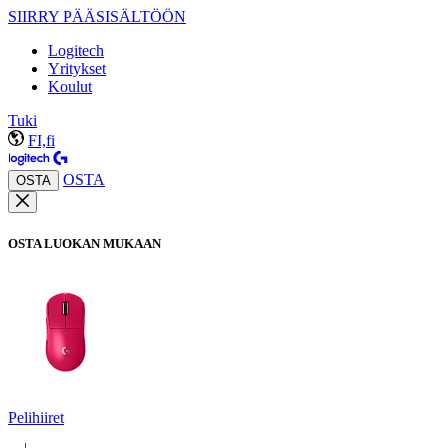
SIIRRY PÄÄSISÄLTÖÖN
Logitech
Yritykset
Koulut
Tuki
FI,fi
OSTA
OSTA
OSTA LUOKAN MUKAAN
Pelihiiret