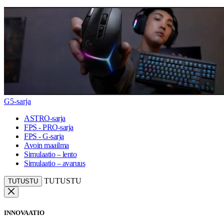
G5-sarja
ASTRO-sarja
FPS - PRO-sarja
FPS - G-sarja
Avoin maailma
Simulaatio – lento
Simulaatio – avaruus
TUTUSTU
TUTUSTU
INNOVAATIO