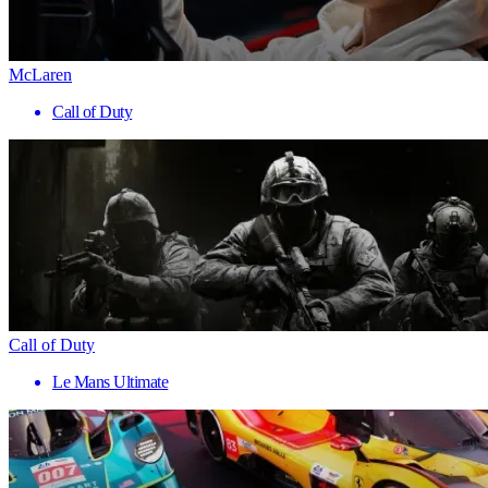
McLaren
Call of Duty
Call of Duty
Le Mans Ultimate