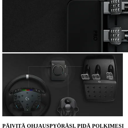
PÄIVITÄ OHJAUSPYÖRÄSI, PIDÄ POLKIMESI