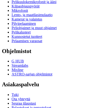
Pelikuulokemikrofonit ja ääni
Kilpaohjauspyörät
Mikrofonit
Lento- ja maatilasimulaatio
Kamerat ja valaistus
Pilvipelaaminen
Peliohjaimet ja muut ohjaimet
Pelikalusteet
Kunnostetut tuotteet
Pelaamisen varaosat
Ohjelmistot
G HUB
Streamlabs
Mixline
ASTRO-sarjan ohjelmistot
Asiakaspalvelu
Tuki
Ota yhteyttä
Seuraa tilaustasi
Palautukset ja peruutukset