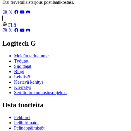
Etsi tervetuliaistarjous postilaatikostasi.
FI,fi
Logitech G
Meidän tarinamme
Työurat
Sijoittajat
Blogi
Lehdistö
Kestävä kehitys
Kierrätys
Sertifioitu kunnostusohjelma
Osta tuotteita
Pelihiiret
Pelihiirimatot
Pelinäppäimistöt