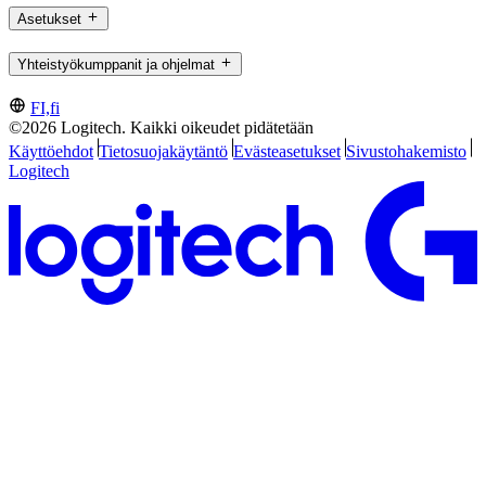
Asetukset
Yhteistyökumppanit ja ohjelmat
FI,fi
©2026 Logitech. Kaikki oikeudet pidätetään
Käyttöehdot
Tietosuojakäytäntö
Evästeasetukset
Sivustohakemisto
Logitech