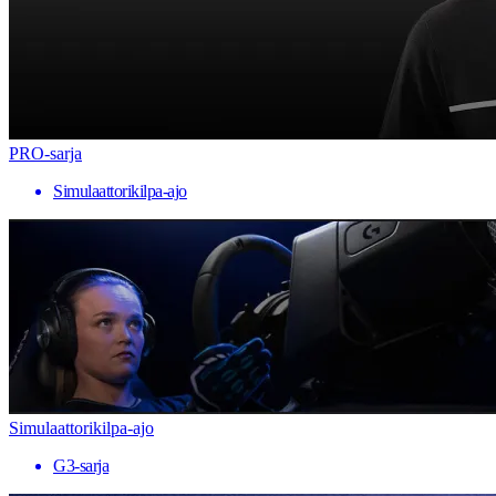
PRO-sarja
Simulaattorikilpa-ajo
Simulaattorikilpa-ajo
G3-sarja