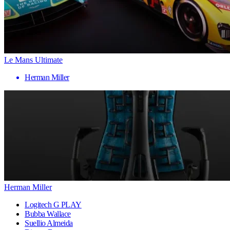
Le Mans Ultimate
Herman Miller
Herman Miller
Logitech G PLAY
Bubba Wallace
Suellio Almeida