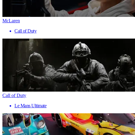
McLaren
Call of Duty
Call of Duty
Le Mans Ultimate