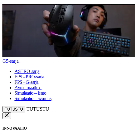
G5-sarja
ASTRO-sarja
FPS - PRO-sarja
FPS - G-sarja
Avoin maailma
Simulaatio – lento
Simulaatio – avaruus
TUTUSTU
TUTUSTU
INNOVAATIO