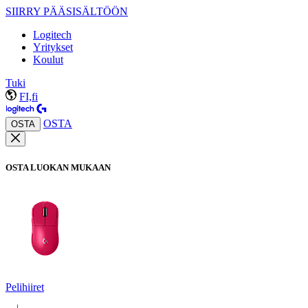
SIIRRY PÄÄSISÄLTÖÖN
Logitech
Yritykset
Koulut
Tuki
FI,fi
OSTA
OSTA
OSTA LUOKAN MUKAAN
Pelihiiret