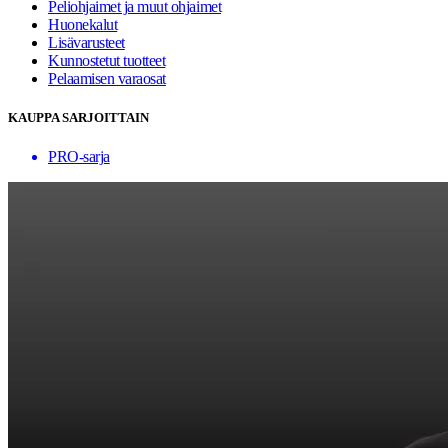
Peliohjaimet ja muut ohjaimet
Huonekalut
Lisävarusteet
Kunnostetut tuotteet
Pelaamisen varaosat
KAUPPA SARJOITTAIN
PRO-sarja