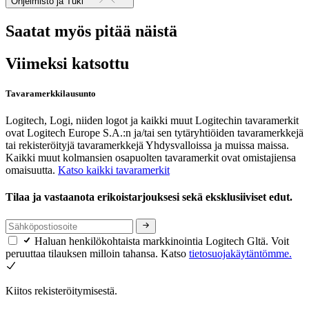
Ohjelmisto ja Tuki
Saatat myös pitää näistä
Viimeksi katsottu
Tavaramerkkilausunto
Logitech, Logi, niiden logot ja kaikki muut Logitechin tavaramerkit
ovat Logitech Europe S.A.:n ja/tai sen tytäryhtiöiden tavaramerkkejä
tai rekisteröityjä tavaramerkkejä Yhdysvalloissa ja muissa maissa.
Kaikki muut kolmansien osapuolten tavaramerkit ovat omistajiensa
omaisuutta.
Katso kaikki tavaramerkit
Tilaa ja vastaanota erikoistarjouksesi sekä eksklusiiviset edut.
Haluan henkilökohtaista markkinointia Logitech Gltä. Voit
peruuttaa tilauksen milloin tahansa. Katso
tietosuojakäytäntömme.
Kiitos rekisteröitymisestä.