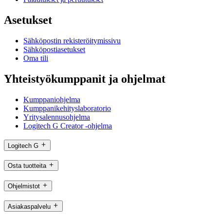
Asetukset
Sähköpostin rekisteröitymissivu
Sähköpostiasetukset
Oma tili
Yhteistyökumppanit ja ohjelmat
Kumppaniohjelma
Kumppanikehityslaboratorio
Yritysalennusohjelma
Logitech G Creator -ohjelma
Logitech G
Osta tuotteita
Ohjelmistot
Asiakaspalvelu