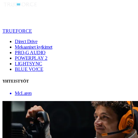
TRUEFORCE
Direct Drive
Mekaaniset kytkimet
PRO-G AUDIO
POWERPLAY 2
LIGHTSYNC
BLUE VO!CE
YHTEISTYÖT
McLaren