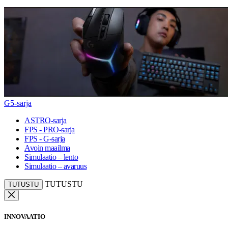
G5-sarja
ASTRO-sarja
FPS - PRO-sarja
FPS - G-sarja
Avoin maailma
Simulaatio – lento
Simulaatio – avaruus
TUTUSTU
TUTUSTU
INNOVAATIO