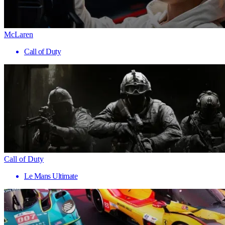
McLaren
Call of Duty
Call of Duty
Le Mans Ultimate