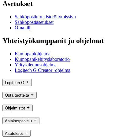
Asetukset
Sähköpostin rekisteröitymissivu
Sähköpostiasetukset
Oma tili
Yhteistyökumppanit ja ohjelmat
Kumppaniohjelma
Kumppanikehityslaboratorio
Yritysalennusohjelma
Logitech G Creator -ohjelma
Logitech G
Osta tuotteita
Ohjelmistot
Asiakaspalvelu
Asetukset