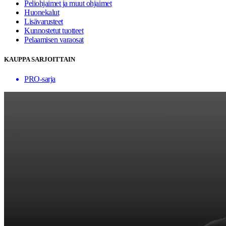
Peliohjaimet ja muut ohjaimet
Huonekalut
Lisävarusteet
Kunnostetut tuotteet
Pelaamisen varaosat
KAUPPA SARJOITTAIN
PRO-sarja