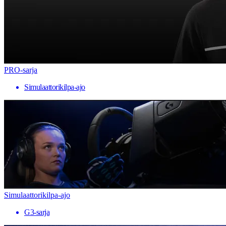
PRO-sarja
Simulaattorikilpa-ajo
Simulaattorikilpa-ajo
G3-sarja