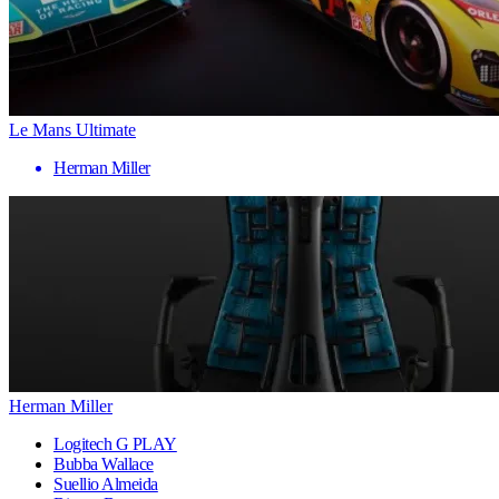
Le Mans Ultimate
Herman Miller
Herman Miller
Logitech G PLAY
Bubba Wallace
Suellio Almeida