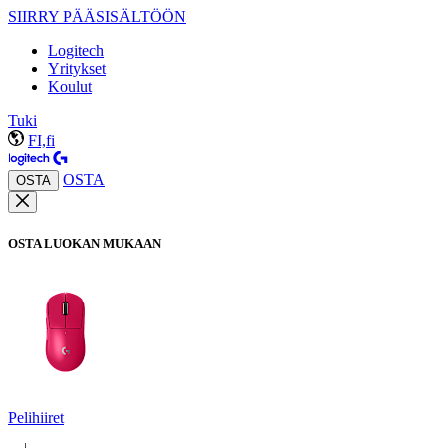
SIIRRY PÄÄSISÄLTÖÖN
Logitech
Yritykset
Koulut
Tuki
FI,fi
OSTA
OSTA
OSTA LUOKAN MUKAAN
Pelihiiret