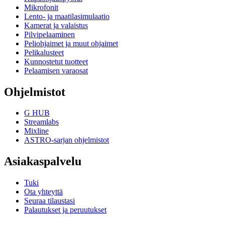
Mikrofonit
Lento- ja maatilasimulaatio
Kamerat ja valaistus
Pilvipelaaminen
Peliohjaimet ja muut ohjaimet
Pelikalusteet
Kunnostetut tuotteet
Pelaamisen varaosat
Ohjelmistot
G HUB
Streamlabs
Mixline
ASTRO-sarjan ohjelmistot
Asiakaspalvelu
Tuki
Ota yhteyttä
Seuraa tilaustasi
Palautukset ja peruutukset