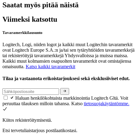
Saatat myös pitää näistä
Viimeksi katsottu
Tavaramerkkilausunto
Logitech, Logi, niiden logot ja kaikki muut Logitechin tavaramerkit
ovat Logitech Europe S.A.:n ja/tai sen tytäryhtiöiden tavaramerkkejä
tai rekisteröityjä tavaramerkkejä Yhdysvalloissa ja muissa maissa.
Kaikki muut kolmansien osapuolten tavaramerkit ovat omistajiensa
omaisuutta.
Katso kaikki tavaramerkit
Tilaa ja vastaanota erikoistarjouksesi sekä eksklusiiviset edut.
Haluan henkilökohtaista markkinointia Logitech Gltä. Voit
peruuttaa tilauksen milloin tahansa. Katso
tietosuojakäytäntömme.
Kiitos rekisteröitymisestä.
Etsi tervetuliaistarjous postilaatikostasi.