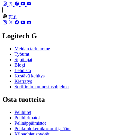
FI,fi
Logitech G
Meidän tarinamme
Työurat
Sijoittajat
Blogi
Lehdistö
Kestävä kehitys
Kierrätys
Sertifioitu kunnostusohjelma
Osta tuotteita
Pelihiiret
Pelihiirimatot
Pelinäppäimistöt
Pelikuulokemikrofonit ja ääni
Kilpaohjauspyörät