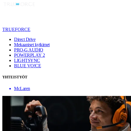
TRUEFORCE
Direct Drive
Mekaaniset kytkimet
PRO-G AUDIO
POWERPLAY 2
LIGHTSYNC
BLUE VO!CE
YHTEISTYÖT
McLaren