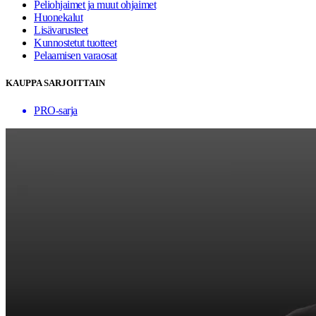
Peliohjaimet ja muut ohjaimet
Huonekalut
Lisävarusteet
Kunnostetut tuotteet
Pelaamisen varaosat
KAUPPA SARJOITTAIN
PRO-sarja