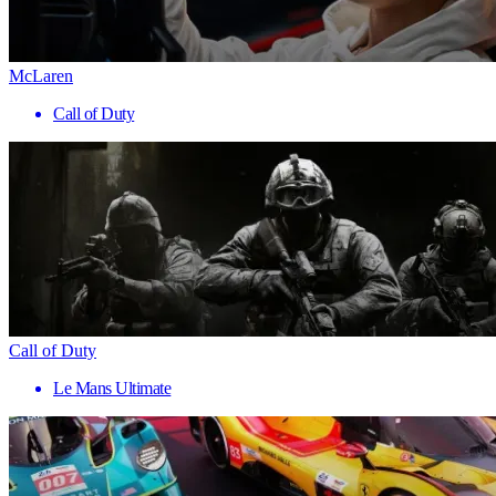
McLaren
Call of Duty
Call of Duty
Le Mans Ultimate