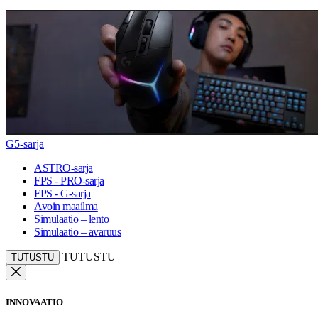
G5-sarja
ASTRO-sarja
FPS - PRO-sarja
FPS - G-sarja
Avoin maailma
Simulaatio – lento
Simulaatio – avaruus
TUTUSTU
TUTUSTU
INNOVAATIO