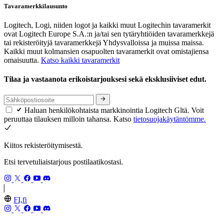
Tavaramerkkilausunto
Logitech, Logi, niiden logot ja kaikki muut Logitechin tavaramerkit
ovat Logitech Europe S.A.:n ja/tai sen tytäryhtiöiden tavaramerkkejä
tai rekisteröityjä tavaramerkkejä Yhdysvalloissa ja muissa maissa.
Kaikki muut kolmansien osapuolten tavaramerkit ovat omistajiensa
omaisuutta.
Katso kaikki tavaramerkit
Tilaa ja vastaanota erikoistarjouksesi sekä eksklusiiviset edut.
Haluan henkilökohtaista markkinointia Logitech Gltä. Voit
peruuttaa tilauksen milloin tahansa. Katso
tietosuojakäytäntömme.
Kiitos rekisteröitymisestä.
Etsi tervetuliaistarjous postilaatikostasi.
FI,fi