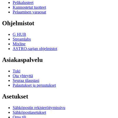
Pelikalusteet
Kunnostetut tuotteet
Pelaamisen varaosat
Ohjelmistot
G HUB
Streamlabs
Mixline
ASTRO-sarjan ohjelmistot
Asiakaspalvelu
Tuki
Ota yhteyttä
Seuraa tilaustasi
Palautukset ja peruutukset
Asetukset
Sähköpostin rekisteröitymissivu
Sähköpostiasetukset
Oma tili