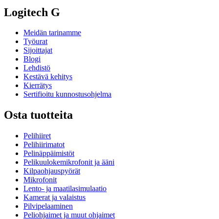
Logitech G
Meidän tarinamme
Työurat
Sijoittajat
Blogi
Lehdistö
Kestävä kehitys
Kierrätys
Sertifioitu kunnostusohjelma
Osta tuotteita
Pelihiiret
Pelihiirimatot
Pelinäppäimistöt
Pelikuulokemikrofonit ja ääni
Kilpaohjauspyörät
Mikrofonit
Lento- ja maatilasimulaatio
Kamerat ja valaistus
Pilvipelaaminen
Peliohjaimet ja muut ohjaimet