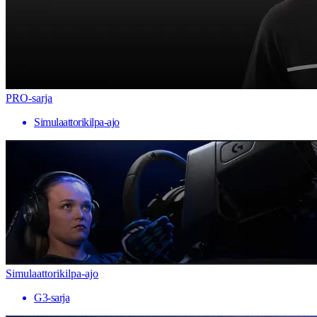
PRO-sarja
Simulaattorikilpa-ajo
Simulaattorikilpa-ajo
G3-sarja