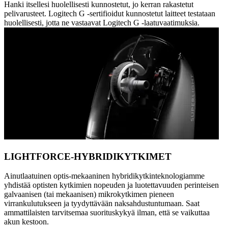
Hanki itsellesi huolellisesti kunnostetut, jo kerran rakastetut
pelivarusteet. Logitech G -sertifioidut kunnostetut laitteet testataan
huolellisesti, jotta ne vastaavat Logitech G -laatuvaatimuksia.
LIGHTFORCE-HYBRIDIKYTKIMET
Ainutlaatuinen optis-mekaaninen hybridikytkinteknologiamme
yhdistää optisten kytkimien nopeuden ja luotettavuuden perinteisen
galvaanisen (tai mekaanisen) mikrokytkimen pieneen
virrankulutukseen ja tyydyttävään naksahdustuntumaan. Saat
ammattilaisten tarvitsemaa suorituskykyä ilman, että se vaikuttaa
akun kestoon.