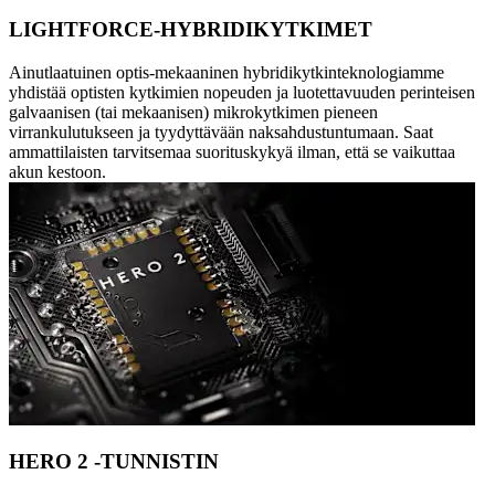
LIGHTFORCE-HYBRIDIKYTKIMET
Ainutlaatuinen optis-mekaaninen hybridikytkinteknologiamme
yhdistää optisten kytkimien nopeuden ja luotettavuuden perinteisen
galvaanisen (tai mekaanisen) mikrokytkimen pieneen
virrankulutukseen ja tyydyttävään naksahdustuntumaan. Saat
ammattilaisten tarvitsemaa suorituskykyä ilman, että se vaikuttaa
akun kestoon.
HERO 2 -TUNNISTIN