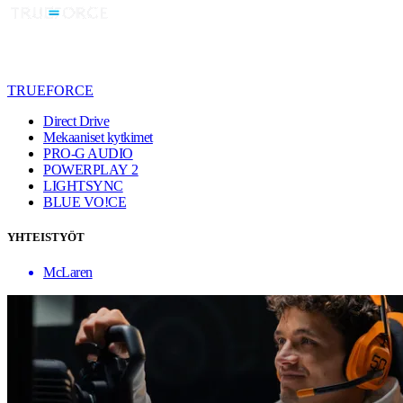
TRUEFORCE
Direct Drive
Mekaaniset kytkimet
PRO-G AUDIO
POWERPLAY 2
LIGHTSYNC
BLUE VO!CE
YHTEISTYÖT
McLaren