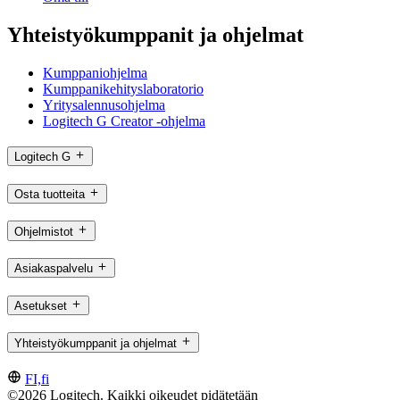
Yhteistyökumppanit ja ohjelmat
Kumppaniohjelma
Kumppanikehityslaboratorio
Yritysalennusohjelma
Logitech G Creator -ohjelma
Logitech G
Osta tuotteita
Ohjelmistot
Asiakaspalvelu
Asetukset
Yhteistyökumppanit ja ohjelmat
FI,fi
©2026 Logitech. Kaikki oikeudet pidätetään