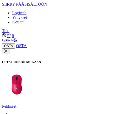
SIIRRY PÄÄSISÄLTÖÖN
Logitech
Yritykset
Koulut
Tuki
FI,fi
OSTA
OSTA
OSTA LUOKAN MUKAAN
Pelihiiret