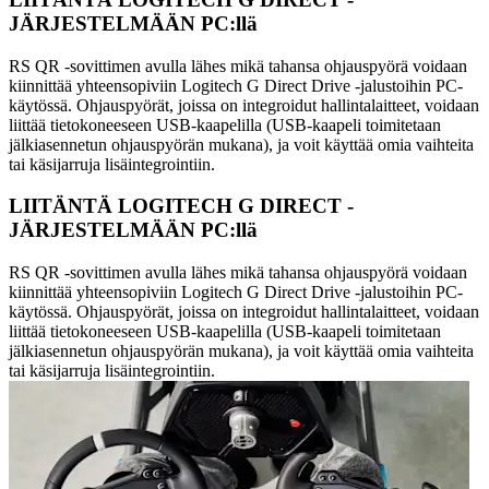
JÄRJESTELMÄÄN PC:llä
RS QR -sovittimen avulla lähes mikä tahansa ohjauspyörä voidaan
kiinnittää yhteensopiviin Logitech G Direct Drive -jalustoihin PC-
käytössä. Ohjauspyörät, joissa on integroidut hallintalaitteet, voidaan
liittää tietokoneeseen USB-kaapelilla (USB-kaapeli toimitetaan
jälkiasennetun ohjauspyörän mukana), ja voit käyttää omia vaihteita
tai käsijarruja lisäintegrointiin.
LIITÄNTÄ LOGITECH G DIRECT -
JÄRJESTELMÄÄN PC:llä
RS QR -sovittimen avulla lähes mikä tahansa ohjauspyörä voidaan
kiinnittää yhteensopiviin Logitech G Direct Drive -jalustoihin PC-
käytössä. Ohjauspyörät, joissa on integroidut hallintalaitteet, voidaan
liittää tietokoneeseen USB-kaapelilla (USB-kaapeli toimitetaan
jälkiasennetun ohjauspyörän mukana), ja voit käyttää omia vaihteita
tai käsijarruja lisäintegrointiin.