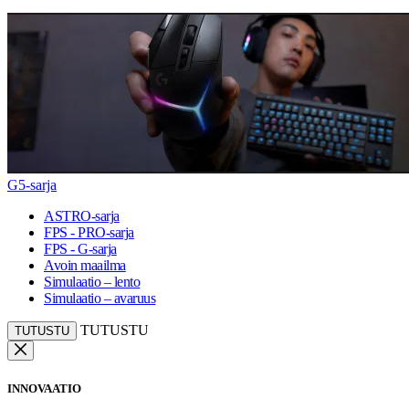
G5-sarja
ASTRO-sarja
FPS - PRO-sarja
FPS - G-sarja
Avoin maailma
Simulaatio – lento
Simulaatio – avaruus
TUTUSTU
TUTUSTU
INNOVAATIO