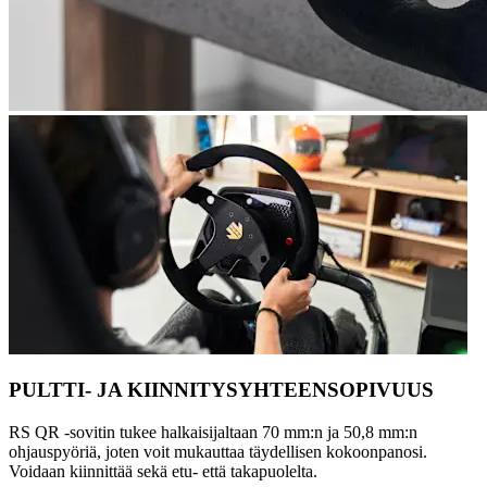
PULTTI- JA KIINNITYSYHTEENSOPIVUUS
RS QR -sovitin tukee halkaisijaltaan 70 mm:n ja 50,8 mm:n
ohjauspyöriä, joten voit mukauttaa täydellisen kokoonpanosi.
Voidaan kiinnittää sekä etu- että takapuolelta.