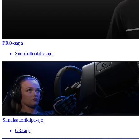
PRO-sarja
Simulaattorikilpa-ajo
Simulaattorikilpa-ajo
G3-sarja