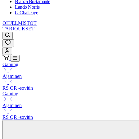
Bianca Bustamante
Lando Norris
G Challenge
OHJELMISTOT
TARJOUKSET
Gaming
Ajaminen
RS QR -sovitin
Gaming
Ajaminen
RS QR -sovitin