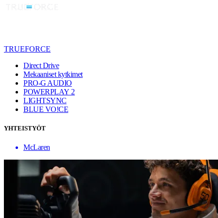
TRUEFORCE
Direct Drive
Mekaaniset kytkimet
PRO-G AUDIO
POWERPLAY 2
LIGHTSYNC
BLUE VO!CE
YHTEISTYÖT
McLaren