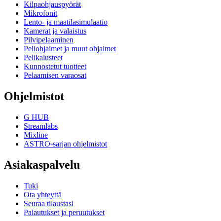
Kilpaohjauspyörät
Mikrofonit
Lento- ja maatilasimulaatio
Kamerat ja valaistus
Pilvipelaaminen
Peliohjaimet ja muut ohjaimet
Pelikalusteet
Kunnostetut tuotteet
Pelaamisen varaosat
Ohjelmistot
G HUB
Streamlabs
Mixline
ASTRO-sarjan ohjelmistot
Asiakaspalvelu
Tuki
Ota yhteyttä
Seuraa tilaustasi
Palautukset ja peruutukset