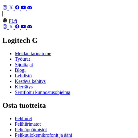
FI,fi
Logitech G
Meidän tarinamme
Työurat
Sijoittajat
Blogi
Lehdistö
Kestävä kehitys
Kierrätys
Sertifioitu kunnostusohjelma
Osta tuotteita
Pelihiiret
Pelihiirimatot
Pelinäppäimistöt
Pelikuulokemikrofonit ja ääni