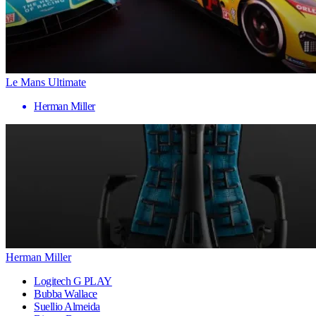
Le Mans Ultimate
Herman Miller
Herman Miller
Logitech G PLAY
Bubba Wallace
Suellio Almeida