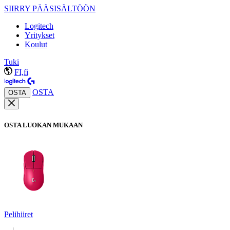
SIIRRY PÄÄSISÄLTÖÖN
Logitech
Yritykset
Koulut
Tuki
FI,fi
OSTA
OSTA
OSTA LUOKAN MUKAAN
Pelihiiret