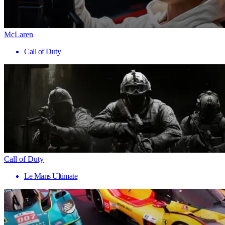
McLaren
Call of Duty
Call of Duty
Le Mans Ultimate