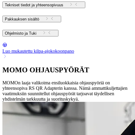
Tekniset tiedot ja yhteensopivuus
Pakkauksen sisältö
Ohjelmisto ja Tuki
Luo mukautettu kilpa-ajokokoonpano
MOMO OHJAUSPYÖRÄT
MOMOn laaja valikoima ensiluokkaisia ohjauspyöriä on
yhteensopiva RS QR Adapterin kanssa. Nämä ammattikuljettajien
vaatimuksiin suunnitellut ohjauspyörät tarjoavat täydellisen
yhdistelmän tarkkuutta ja suorituskykyä.