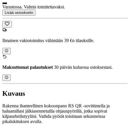
Varastossa. Valmis toimitettavaksi.
Lisää ostoskoriin
Ilmainen vakiotoimitus vähintään 39 €n tilauksille.
Maksuttomat palautukset
30 päivän kuluessa ostoksestasi.
Kuvaus
Rakenna ihanteellinen kokoonpano RS QR -sovittimella ja
haluamillasi jälkiasennetuilla ohjauspyörillä, jotka sopivat
kilpaurheilutyyliisi. Vaihda pyörät toisistaan sekunneissa
pikalukituksen avulla.