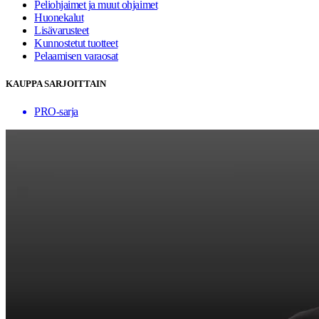
Peliohjaimet ja muut ohjaimet
Huonekalut
Lisävarusteet
Kunnostetut tuotteet
Pelaamisen varaosat
KAUPPA SARJOITTAIN
PRO-sarja