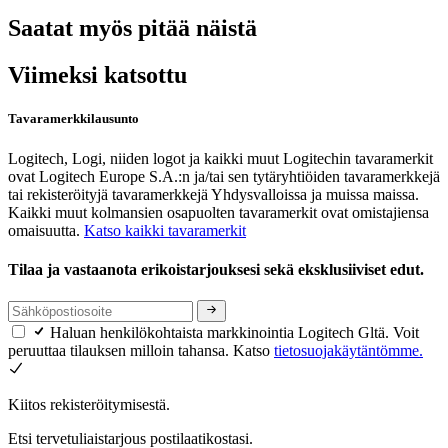
Saatat myös pitää näistä
Viimeksi katsottu
Tavaramerkkilausunto
Logitech, Logi, niiden logot ja kaikki muut Logitechin tavaramerkit
ovat Logitech Europe S.A.:n ja/tai sen tytäryhtiöiden tavaramerkkejä
tai rekisteröityjä tavaramerkkejä Yhdysvalloissa ja muissa maissa.
Kaikki muut kolmansien osapuolten tavaramerkit ovat omistajiensa
omaisuutta.
Katso kaikki tavaramerkit
Tilaa ja vastaanota erikoistarjouksesi sekä eksklusiiviset edut.
Haluan henkilökohtaista markkinointia Logitech Gltä. Voit
peruuttaa tilauksen milloin tahansa. Katso
tietosuojakäytäntömme.
Kiitos rekisteröitymisestä.
Etsi tervetuliaistarjous postilaatikostasi.