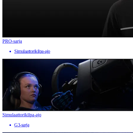
PRO-sarja
Simulaattorikilpa-ajo
Simulaattorikilpa-ajo
G3-sarja