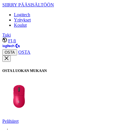
SIIRRY PÄÄSISÄLTÖÖN
Logitech
Yritykset
Koulut
Tuki
FI,fi
OSTA
OSTA
OSTA LUOKAN MUKAAN
Pelihiiret