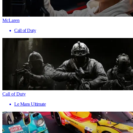
McLaren
Call of Duty
Call of Duty
Le Mans Ultimate