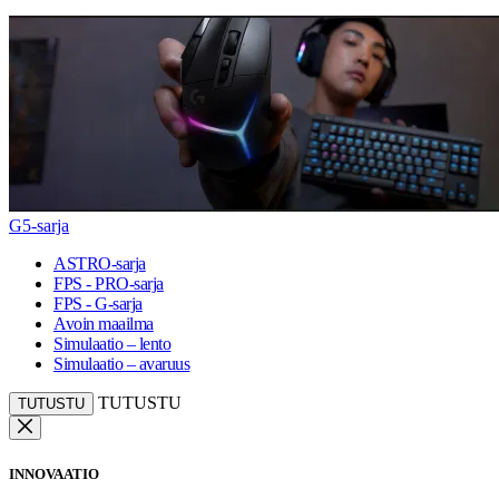
G5-sarja
ASTRO-sarja
FPS - PRO-sarja
FPS - G-sarja
Avoin maailma
Simulaatio – lento
Simulaatio – avaruus
TUTUSTU
TUTUSTU
INNOVAATIO