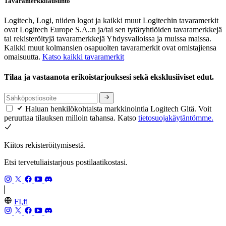
Tavaramerkkilausunto
Logitech, Logi, niiden logot ja kaikki muut Logitechin tavaramerkit
ovat Logitech Europe S.A.:n ja/tai sen tytäryhtiöiden tavaramerkkejä
tai rekisteröityjä tavaramerkkejä Yhdysvalloissa ja muissa maissa.
Kaikki muut kolmansien osapuolten tavaramerkit ovat omistajiensa
omaisuutta.
Katso kaikki tavaramerkit
Tilaa ja vastaanota erikoistarjouksesi sekä eksklusiiviset edut.
Haluan henkilökohtaista markkinointia Logitech Gltä. Voit
peruuttaa tilauksen milloin tahansa. Katso
tietosuojakäytäntömme.
Kiitos rekisteröitymisestä.
Etsi tervetuliaistarjous postilaatikostasi.
FI,fi