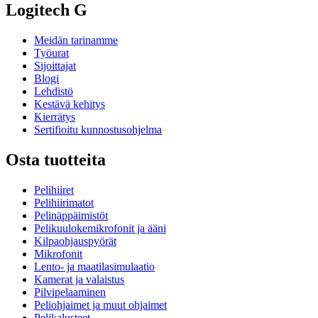
Logitech G
Meidän tarinamme
Työurat
Sijoittajat
Blogi
Lehdistö
Kestävä kehitys
Kierrätys
Sertifioitu kunnostusohjelma
Osta tuotteita
Pelihiiret
Pelihiirimatot
Pelinäppäimistöt
Pelikuulokemikrofonit ja ääni
Kilpaohjauspyörät
Mikrofonit
Lento- ja maatilasimulaatio
Kamerat ja valaistus
Pilvipelaaminen
Peliohjaimet ja muut ohjaimet
Pelikalusteet