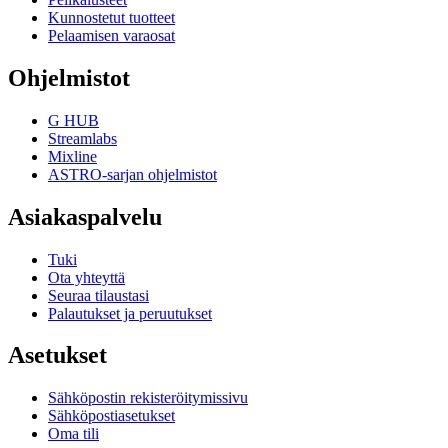
Kunnostetut tuotteet
Pelaamisen varaosat
Ohjelmistot
G HUB
Streamlabs
Mixline
ASTRO-sarjan ohjelmistot
Asiakaspalvelu
Tuki
Ota yhteyttä
Seuraa tilaustasi
Palautukset ja peruutukset
Asetukset
Sähköpostin rekisteröitymissivu
Sähköpostiasetukset
Oma tili