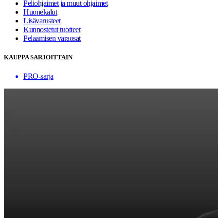
Peliohjaimet ja muut ohjaimet
Huonekalut
Lisävarusteet
Kunnostetut tuotteet
Pelaamisen varaosat
KAUPPA SARJOITTAIN
PRO-sarja