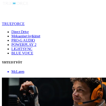
TRUEFORCE
Direct Drive
Mekaaniset kytkimet
PRO-G AUDIO
POWERPLAY 2
LIGHTSYNC
BLUE VO!CE
YHTEISTYÖT
McLaren