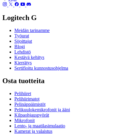
Logitech G
Meidän tarinamme
Työurat
Sijoittajat
Blogi
Lehdistö
Kestävä kehitys
Kierrätys
Sertifioitu kunnostusohjelma
Osta tuotteita
Pelihiiret
Pelihiirimatot
Pelinäppäimistöt
Pelikuulokemikrofonit ja ääni
Kilpaohjauspyörät
Mikrofonit
Lento- ja maatilasimulaatio
Kamerat ja valaistus