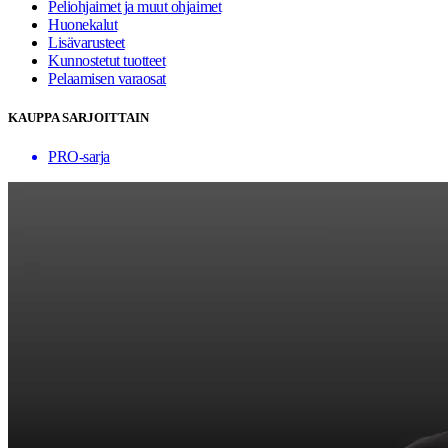
Peliohjaimet ja muut ohjaimet
Huonekalut
Lisävarusteet
Kunnostetut tuotteet
Pelaamisen varaosat
KAUPPA SARJOITTAIN
PRO-sarja