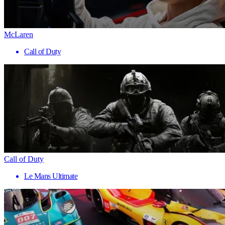
McLaren
Call of Duty
Call of Duty
Le Mans Ultimate