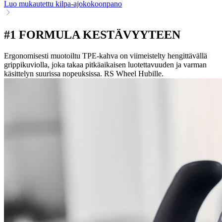
Luo mukautettu kilpa-ajokokoonpano
#1 FORMULA KESTÄVYYTEEN
Ergonomisesti muotoiltu TPE-kahva on viimeistelty hengittävällä
grippikuviolla, joka takaa pitkäaikaisen luotettavuuden ja varman
käsittelyn suurissa nopeuksissa. RS Wheel Hubille.