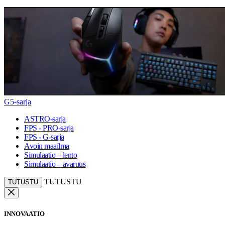
G5-sarja
ASTRO-sarja
FPS - PRO-sarja
FPS - G-sarja
Avoin maailma
Simulaatio – lento
Simulaatio – avaruus
TUTUSTU
TUTUSTU
INNOVAATIO