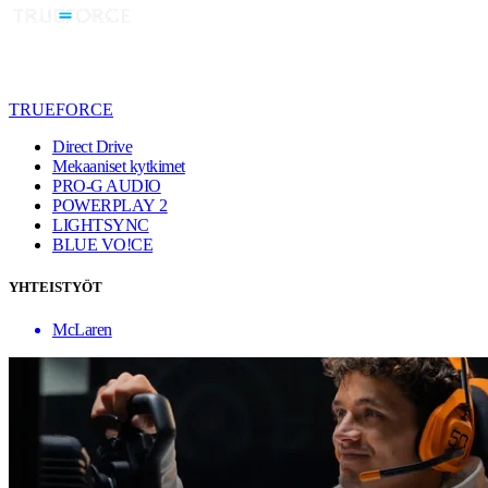
TRUEFORCE
Direct Drive
Mekaaniset kytkimet
PRO-G AUDIO
POWERPLAY 2
LIGHTSYNC
BLUE VO!CE
YHTEISTYÖT
McLaren