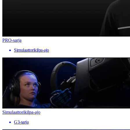
PRO-sarja
Simulaattorikilpa-ajo
Simulaattorikilpa-ajo
G3-sarja