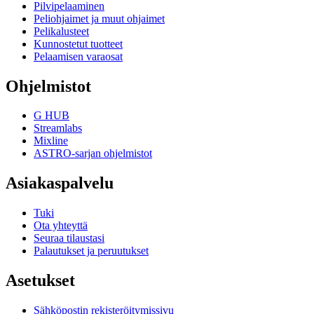
Pilvipelaaminen
Peliohjaimet ja muut ohjaimet
Pelikalusteet
Kunnostetut tuotteet
Pelaamisen varaosat
Ohjelmistot
G HUB
Streamlabs
Mixline
ASTRO-sarjan ohjelmistot
Asiakaspalvelu
Tuki
Ota yhteyttä
Seuraa tilaustasi
Palautukset ja peruutukset
Asetukset
Sähköpostin rekisteröitymissivu