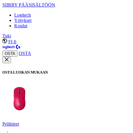
SIIRRY PÄÄSISÄLTÖÖN
Logitech
Yritykset
Koulut
Tuki
FI,fi
OSTA
OSTA
OSTA LUOKAN MUKAAN
Pelihiiret