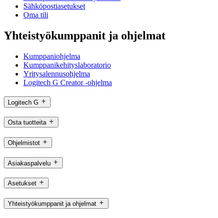
Sähköpostiasetukset
Oma tili
Yhteistyökumppanit ja ohjelmat
Kumppaniohjelma
Kumppanikehityslaboratorio
Yritysalennusohjelma
Logitech G Creator -ohjelma
Logitech G
Osta tuotteita
Ohjelmistot
Asiakaspalvelu
Asetukset
Yhteistyökumppanit ja ohjelmat