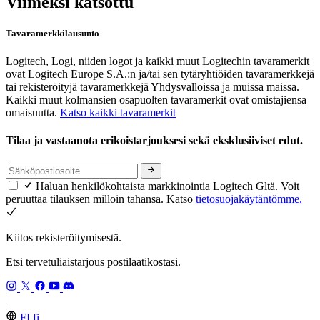
Viimeksi katsottu
Tavaramerkkilausunto
Logitech, Logi, niiden logot ja kaikki muut Logitechin tavaramerkit
ovat Logitech Europe S.A.:n ja/tai sen tytäryhtiöiden tavaramerkkejä
tai rekisteröityjä tavaramerkkejä Yhdysvalloissa ja muissa maissa.
Kaikki muut kolmansien osapuolten tavaramerkit ovat omistajiensa
omaisuutta.
Katso kaikki tavaramerkit
Tilaa ja vastaanota erikoistarjouksesi sekä eksklusiiviset edut.
Haluan henkilökohtaista markkinointia Logitech Gltä. Voit
peruuttaa tilauksen milloin tahansa. Katso
tietosuojakäytäntömme.
Kiitos rekisteröitymisestä.
Etsi tervetuliaistarjous postilaatikostasi.
FI,fi