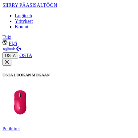
SIIRRY PÄÄSISÄLTÖÖN
Logitech
Yritykset
Koulut
Tuki
FI,fi
OSTA
OSTA
OSTA LUOKAN MUKAAN
Pelihiiret