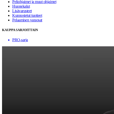
Peliohjaimet ja muut ohjaimet
Huonekalut
Lisävarusteet
Kunnostetut tuotteet
Pelaamisen varaosat
KAUPPA SARJOITTAIN
PRO-sarja