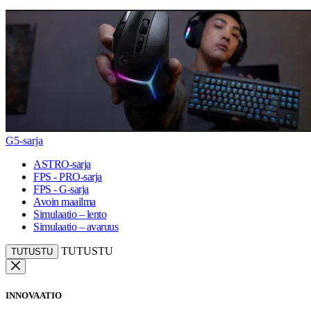
G5-sarja
ASTRO-sarja
FPS - PRO-sarja
FPS - G-sarja
Avoin maailma
Simulaatio – lento
Simulaatio – avaruus
TUTUSTU
TUTUSTU
INNOVAATIO