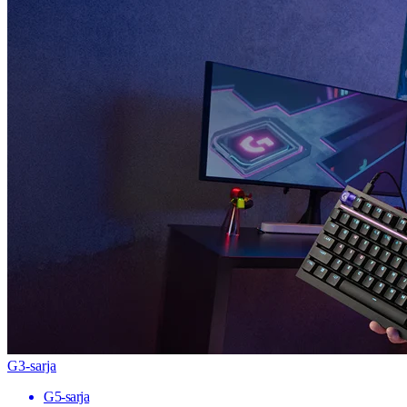
G3-sarja
G5-sarja