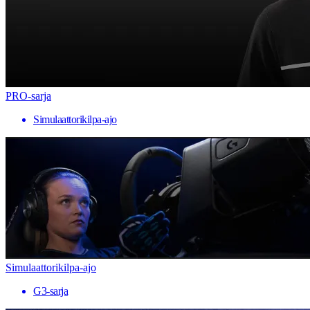
PRO-sarja
Simulaattorikilpa-ajo
Simulaattorikilpa-ajo
G3-sarja