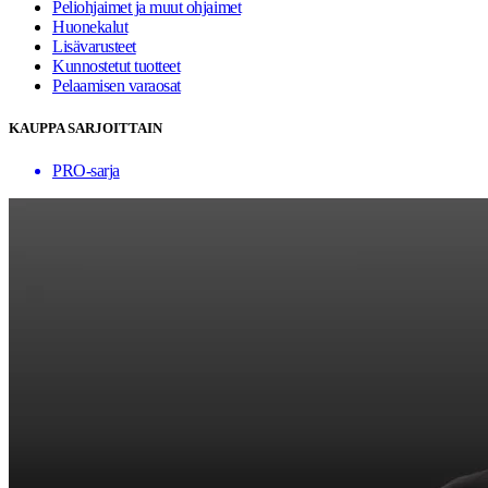
Peliohjaimet ja muut ohjaimet
Huonekalut
Lisävarusteet
Kunnostetut tuotteet
Pelaamisen varaosat
KAUPPA SARJOITTAIN
PRO-sarja