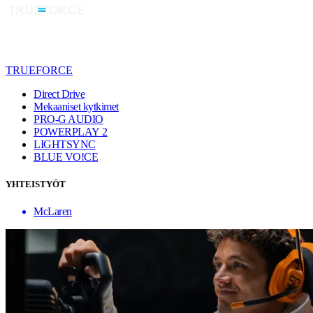
TRUEFORCE
Direct Drive
Mekaaniset kytkimet
PRO-G AUDIO
POWERPLAY 2
LIGHTSYNC
BLUE VO!CE
YHTEISTYÖT
McLaren