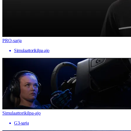
PRO-sarja
Simulaattorikilpa-ajo
Simulaattorikilpa-ajo
G3-sarja