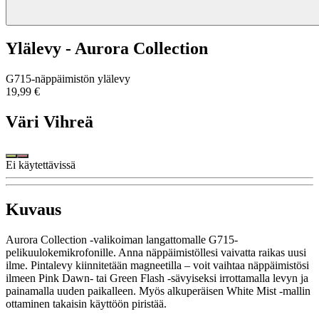
Ylälevy - Aurora Collection
G715-näppäimistön ylälevy
19,99 €
Väri
Vihreä
Ei käytettävissä
Kuvaus
Aurora Collection -valikoiman langattomalle G715-
pelikuulokemikrofonille. Anna näppäimistöllesi vaivatta raikas uusi
ilme. Pintalevy kiinnitetään magneetilla – voit vaihtaa näppäimistösi
ilmeen Pink Dawn- tai Green Flash -sävyiseksi irrottamalla levyn ja
painamalla uuden paikalleen. Myös alkuperäisen White Mist -mallin
ottaminen takaisin käyttöön piristää.