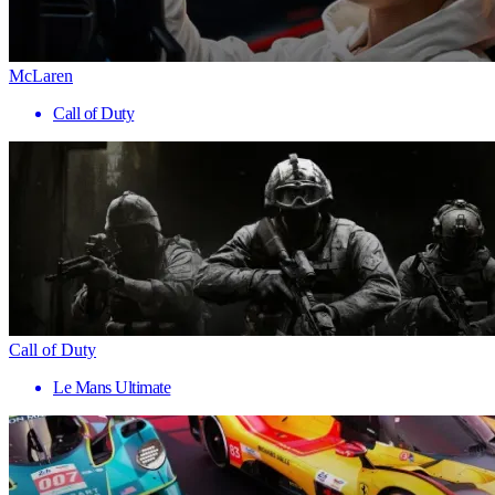
McLaren
Call of Duty
Call of Duty
Le Mans Ultimate