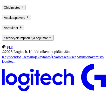
Ohjelmistot
Asiakaspalvelu
Asetukset
Yhteistyökumppanit ja ohjelmat
FI,fi
©2026 Logitech. Kaikki oikeudet pidätetään
Käyttöehdot
Tietosuojakäytäntö
Evästeasetukset
Sivustohakemisto
Logitech