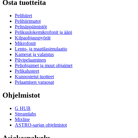
Osta tuotteita
Pelihiiret
Pelihiirimatot
Pelinäppäimistöt
Pelikuulokemikrofonit ja ääni
Kilpaohjauspyörät
Mikrofonit
Lento- ja maatilasimulaatio
Kamerat ja valaistus
Pilvipelaaminen
Peliohjaimet ja muut ohjaimet
Pelikalusteet
Kunnostetut tuotteet
Pelaamisen varaosat
Ohjelmistot
G HUB
Streamlabs
Mixline
ASTRO-sarjan ohjelmistot
Asiakaspalvelu