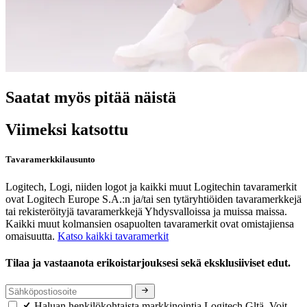
Saatat myös pitää näistä
Viimeksi katsottu
Tavaramerkkilausunto
Logitech, Logi, niiden logot ja kaikki muut Logitechin tavaramerkit
ovat Logitech Europe S.A.:n ja/tai sen tytäryhtiöiden tavaramerkkejä
tai rekisteröityjä tavaramerkkejä Yhdysvalloissa ja muissa maissa.
Kaikki muut kolmansien osapuolten tavaramerkit ovat omistajiensa
omaisuutta.
Katso kaikki tavaramerkit
Tilaa ja vastaanota erikoistarjouksesi sekä eksklusiiviset edut.
Haluan henkilökohtaista markkinointia Logitech Gltä. Voit