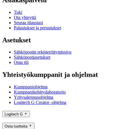
Tuki
Ota yhteyttä
Seuraa tilaustasi
Palautukset ja peruutukset
Asetukset
Sähköpostin rekisteröitymissivu
Sähköpostiasetukset
Oma tili
Yhteistyökumppanit ja ohjelmat
Kumppaniohjelma
Kumppanikehityslaboratorio
Yritysalennusohjelma
Logitech G Creator -ohjelma
Logitech G
Osta tuotteita