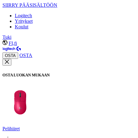
SIIRRY PÄÄSISÄLTÖÖN
Logitech
Yritykset
Koulut
Tuki
FI,fi
OSTA
OSTA
OSTA LUOKAN MUKAAN
Pelihiiret