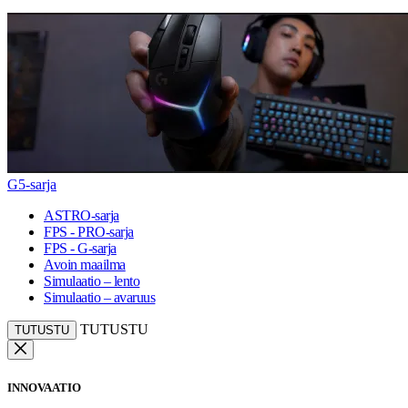
G5-sarja
ASTRO-sarja
FPS - PRO-sarja
FPS - G-sarja
Avoin maailma
Simulaatio – lento
Simulaatio – avaruus
TUTUSTU
TUTUSTU
INNOVAATIO