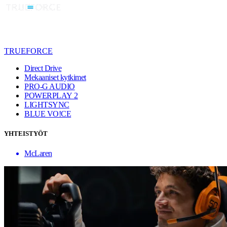
TRUEFORCE
Direct Drive
Mekaaniset kytkimet
PRO-G AUDIO
POWERPLAY 2
LIGHTSYNC
BLUE VO!CE
YHTEISTYÖT
McLaren