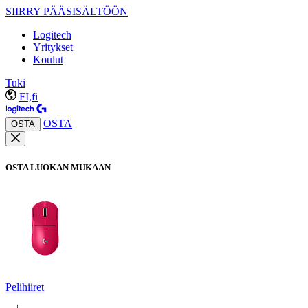
SIIRRY PÄÄSISÄLTÖÖN
Logitech
Yritykset
Koulut
Tuki
FI,fi
OSTA
OSTA
OSTA LUOKAN MUKAAN
Pelihiiret