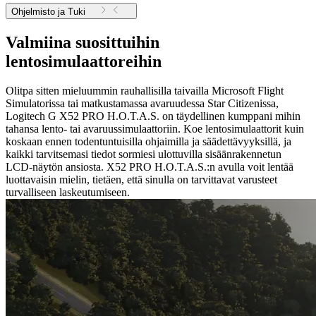
Ohjelmisto ja Tuki
Valmiina suosittuihin
lentosimulaattoreihin
Olitpa sitten mieluummin rauhallisilla taivailla Microsoft Flight
Simulatorissa tai matkustamassa avaruudessa Star Citizenissa,
Logitech G X52 PRO H.O.T.A.S. on täydellinen kumppani mihin
tahansa lento- tai avaruussimulaattoriin. Koe lentosimulaattorit kuin
koskaan ennen todentuntuisilla ohjaimilla ja säädettävyyksillä, ja
kaikki tarvitsemasi tiedot sormiesi ulottuvilla sisäänrakennetun
LCD-näytön ansiosta. X52 PRO H.O.T.A.S.:n avulla voit lentää
luottavaisin mielin, tietäen, että sinulla on tarvittavat varusteet
turvalliseen laskeutumiseen.