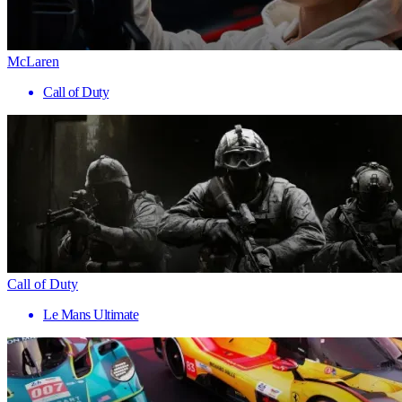
McLaren
Call of Duty
Call of Duty
Le Mans Ultimate