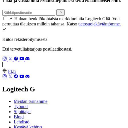
Tilaa ja vastaanota erikoistarjouksesi sekä eksklusiiviset edut.
Haluan henkilökohtaista markkinointia Logitech Gltä. Voit
peruuttaa tilauksen milloin tahansa. Katso
tietosuojakäytäntömme.
Kiitos rekisteröitymisestä.
Etsi tervetuliaistarjous postilaatikostasi.
FI,fi
Logitech G
Meidän tarinamme
Työurat
Sijoittajat
Blogi
Lehdistö
Kestävä kehitys