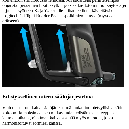
komentoon simuloidussa lennossa. Jos suosittelet perinteisempää
ohjausta, peräsimen lukituskytkin poistaa kiertotoiminnot käytöstä ja
rajoittaa syötteen X- ja Y-akselille – ihanteellinen käytettäväksi
Logitech G Flight Rudder Pedals -polkimien kanssa (myydään
erikseen)
Edistyksellinen otteen säätöjärjestelmä
Viiden asennon kahvasäätöjärjestelmä mukautuu otetyyliisi ja käden
kokoon. Ja maksimaalisen mukavuuden edistämiseksi eeppisten
lentojen aikana, ohjaimen kahva sisältää myös muotoja, jotka
harmonisoituvat sormiesi kanssa.