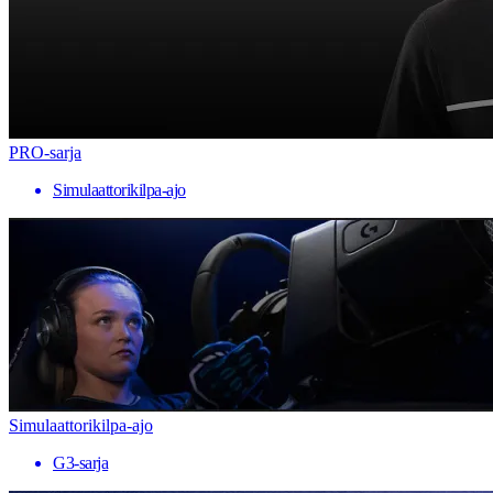
PRO-sarja
Simulaattorikilpa-ajo
Simulaattorikilpa-ajo
G3-sarja