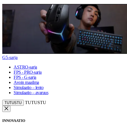
G5-sarja
ASTRO-sarja
FPS - PRO-sarja
FPS - G-sarja
Avoin maailma
Simulaatio – lento
Simulaatio – avaruus
TUTUSTU
TUTUSTU
INNOVAATIO