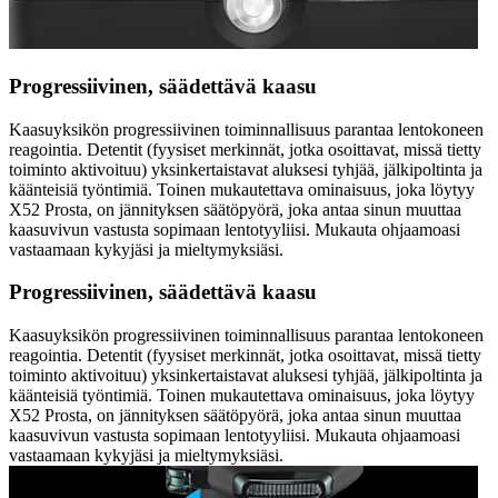
Progressiivinen, säädettävä kaasu
Kaasuyksikön progressiivinen toiminnallisuus parantaa lentokoneen
reagointia. Detentit (fyysiset merkinnät, jotka osoittavat, missä tietty
toiminto aktivoituu) yksinkertaistavat aluksesi tyhjää, jälkipoltinta ja
käänteisiä työntimiä. Toinen mukautettava ominaisuus, joka löytyy
X52 Prosta, on jännityksen säätöpyörä, joka antaa sinun muuttaa
kaasuvivun vastusta sopimaan lentotyyliisi. Mukauta ohjaamoasi
vastaamaan kykyjäsi ja mieltymyksiäsi.
Progressiivinen, säädettävä kaasu
Kaasuyksikön progressiivinen toiminnallisuus parantaa lentokoneen
reagointia. Detentit (fyysiset merkinnät, jotka osoittavat, missä tietty
toiminto aktivoituu) yksinkertaistavat aluksesi tyhjää, jälkipoltinta ja
käänteisiä työntimiä. Toinen mukautettava ominaisuus, joka löytyy
X52 Prosta, on jännityksen säätöpyörä, joka antaa sinun muuttaa
kaasuvivun vastusta sopimaan lentotyyliisi. Mukauta ohjaamoasi
vastaamaan kykyjäsi ja mieltymyksiäsi.