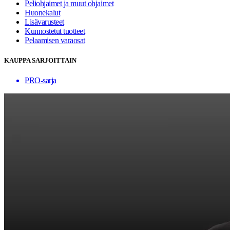
Peliohjaimet ja muut ohjaimet
Huonekalut
Lisävarusteet
Kunnostetut tuotteet
Pelaamisen varaosat
KAUPPA SARJOITTAIN
PRO-sarja