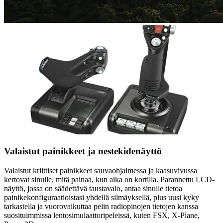
Valaistut painikkeet ja nestekidenäyttö
Valaistut kriittiset painikkeet sauvaohjaimessa ja kaasuvivussa
kertovat sinulle, mitä painaa, kun aika on kortilla. Parannettu LCD-
näyttö, jossa on säädettävä taustavalo, antaa sinulle tietoa
painikekonfiguraatioistasi yhdellä silmäyksellä, plus uusi kyky
tarkastella ja vuorovaikuttaa pelin radiopinojen tietojen kanssa
suosituimmissa lentosimulaattoripeleissä, kuten FSX, X-Plane,