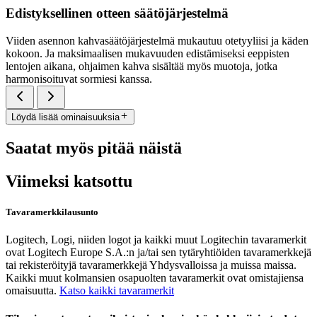
Edistyksellinen otteen säätöjärjestelmä
Viiden asennon kahvasäätöjärjestelmä mukautuu otetyyliisi ja käden
kokoon. Ja maksimaalisen mukavuuden edistämiseksi eeppisten
lentojen aikana, ohjaimen kahva sisältää myös muotoja, jotka
harmonisoituvat sormiesi kanssa.
Löydä lisää ominaisuuksia
Saatat myös pitää näistä
Viimeksi katsottu
Tavaramerkkilausunto
Logitech, Logi, niiden logot ja kaikki muut Logitechin tavaramerkit
ovat Logitech Europe S.A.:n ja/tai sen tytäryhtiöiden tavaramerkkejä
tai rekisteröityjä tavaramerkkejä Yhdysvalloissa ja muissa maissa.
Kaikki muut kolmansien osapuolten tavaramerkit ovat omistajiensa
omaisuutta.
Katso kaikki tavaramerkit