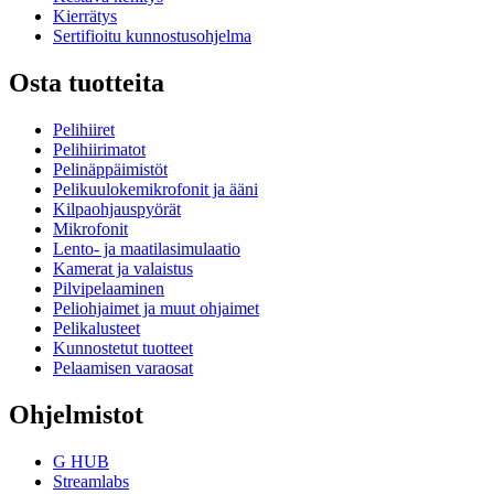
Kierrätys
Sertifioitu kunnostusohjelma
Osta tuotteita
Pelihiiret
Pelihiirimatot
Pelinäppäimistöt
Pelikuulokemikrofonit ja ääni
Kilpaohjauspyörät
Mikrofonit
Lento- ja maatilasimulaatio
Kamerat ja valaistus
Pilvipelaaminen
Peliohjaimet ja muut ohjaimet
Pelikalusteet
Kunnostetut tuotteet
Pelaamisen varaosat
Ohjelmistot
G HUB
Streamlabs