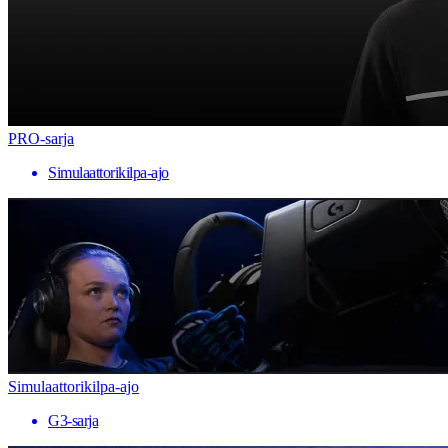
PRO-sarja
Simulaattorikilpa-ajo
Simulaattorikilpa-ajo
G3-sarja