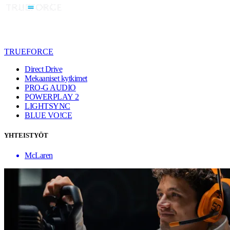
TRUEFORCE
Direct Drive
Mekaaniset kytkimet
PRO-G AUDIO
POWERPLAY 2
LIGHTSYNC
BLUE VO!CE
YHTEISTYÖT
McLaren