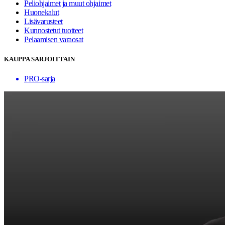
Peliohjaimet ja muut ohjaimet
Huonekalut
Lisävarusteet
Kunnostetut tuotteet
Pelaamisen varaosat
KAUPPA SARJOITTAIN
PRO-sarja