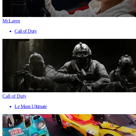
McLaren
Call of Duty
Call of Duty
Le Mans Ultimate