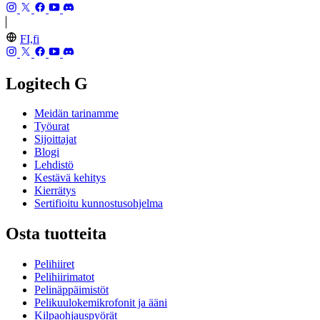
FI,fi
Logitech G
Meidän tarinamme
Työurat
Sijoittajat
Blogi
Lehdistö
Kestävä kehitys
Kierrätys
Sertifioitu kunnostusohjelma
Osta tuotteita
Pelihiiret
Pelihiirimatot
Pelinäppäimistöt
Pelikuulokemikrofonit ja ääni
Kilpaohjauspyörät