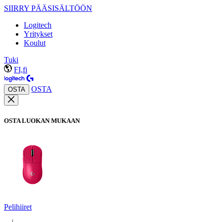
SIIRRY PÄÄSISÄLTÖÖN
Logitech
Yritykset
Koulut
Tuki
FI,fi
OSTA
OSTA
OSTA LUOKAN MUKAAN
Pelihiiret