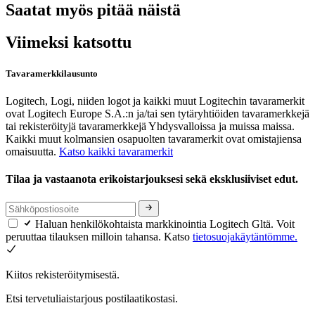
Saatat myös pitää näistä
Viimeksi katsottu
Tavaramerkkilausunto
Logitech, Logi, niiden logot ja kaikki muut Logitechin tavaramerkit
ovat Logitech Europe S.A.:n ja/tai sen tytäryhtiöiden tavaramerkkejä
tai rekisteröityjä tavaramerkkejä Yhdysvalloissa ja muissa maissa.
Kaikki muut kolmansien osapuolten tavaramerkit ovat omistajiensa
omaisuutta.
Katso kaikki tavaramerkit
Tilaa ja vastaanota erikoistarjouksesi sekä eksklusiiviset edut.
Haluan henkilökohtaista markkinointia Logitech Gltä. Voit
peruuttaa tilauksen milloin tahansa. Katso
tietosuojakäytäntömme.
Kiitos rekisteröitymisestä.
Etsi tervetuliaistarjous postilaatikostasi.