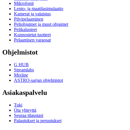
Mikrofonit
Lento- ja maatilasimulaatio
Kamerat ja valaistus
Pilvipelaaminen
Peliohjaimet ja muut ohjaimet
Pelikalusteet
Kunnostetut tuotteet
Pelaamisen varaosat
Ohjelmistot
G HUB
Streamlabs
Mixline
ASTRO-sarjan ohjelmistot
Asiakaspalvelu
Tuki
Ota yhteyttä
Seuraa tilaustasi
Palautukset ja peruutukset