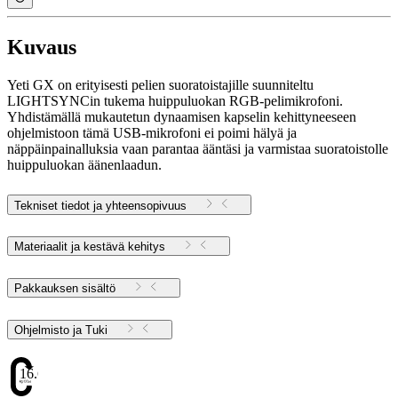
Kuvaus
Yeti GX on erityisesti pelien suoratoistajille suunniteltu
LIGHTSYNCin tukema huippuluokan RGB-pelimikrofoni.
Yhdistämällä mukautetun dynaamisen kapselin kehittyneeseen
ohjelmistoon tämä USB-mikrofoni ei poimi hälyä ja
näppäinpainalluksia vaan parantaa ääntäsi ja varmistaa suoratoistolle
huippuluokan äänenlaadun.
Tekniset tiedot ja yhteensopivuus
Materiaalit ja kestävä kehitys
Pakkauksen sisältö
Ohjelmisto ja Tuki
16.69