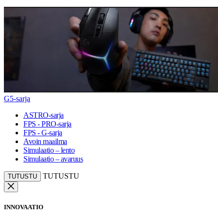
G5-sarja
ASTRO-sarja
FPS - PRO-sarja
FPS - G-sarja
Avoin maailma
Simulaatio – lento
Simulaatio – avaruus
TUTUSTU
TUTUSTU
INNOVAATIO