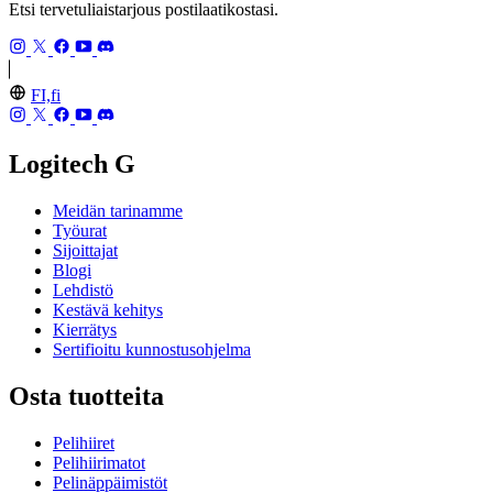
Etsi tervetuliaistarjous postilaatikostasi.
FI,fi
Logitech G
Meidän tarinamme
Työurat
Sijoittajat
Blogi
Lehdistö
Kestävä kehitys
Kierrätys
Sertifioitu kunnostusohjelma
Osta tuotteita
Pelihiiret
Pelihiirimatot
Pelinäppäimistöt