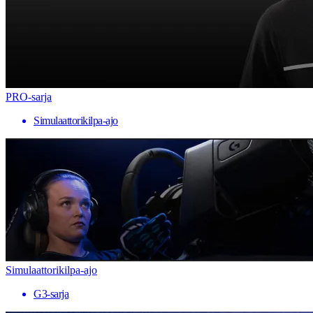
PRO-sarja
Simulaattorikilpa-ajo
Simulaattorikilpa-ajo
G3-sarja