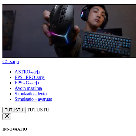
G5-sarja
ASTRO-sarja
FPS - PRO-sarja
FPS - G-sarja
Avoin maailma
Simulaatio – lento
Simulaatio – avaruus
TUTUSTU
TUTUSTU
INNOVAATIO