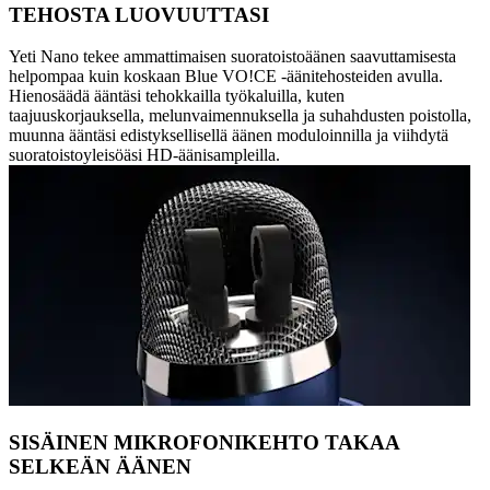
TEHOSTA LUOVUUTTASI
Yeti Nano tekee ammattimaisen suoratoistoäänen saavuttamisesta
helpompaa kuin koskaan Blue VO!CE -äänitehosteiden avulla.
Hienosäädä ääntäsi tehokkailla työkaluilla, kuten
taajuuskorjauksella, melunvaimennuksella ja suhahdusten poistolla,
muunna ääntäsi edistyksellisellä äänen moduloinnilla ja viihdytä
suoratoistoyleisöäsi HD-äänisampleilla.
SISÄINEN MIKROFONIKEHTO TAKAA
SELKEÄN ÄÄNEN