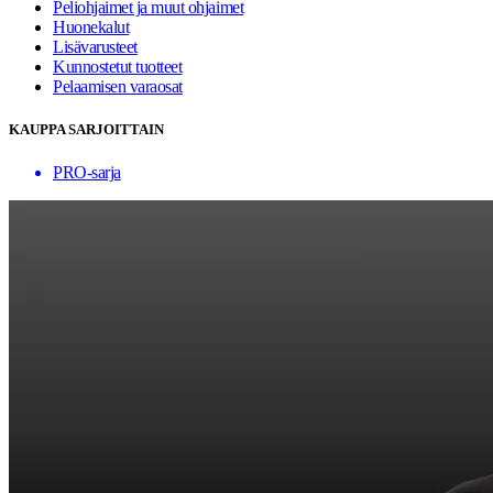
Peliohjaimet ja muut ohjaimet
Huonekalut
Lisävarusteet
Kunnostetut tuotteet
Pelaamisen varaosat
KAUPPA SARJOITTAIN
PRO-sarja