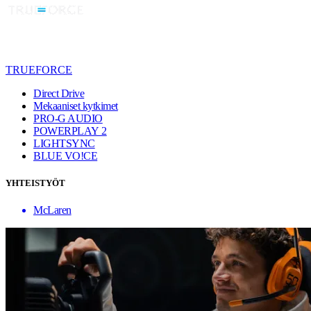
TRUEFORCE
Direct Drive
Mekaaniset kytkimet
PRO-G AUDIO
POWERPLAY 2
LIGHTSYNC
BLUE VO!CE
YHTEISTYÖT
McLaren