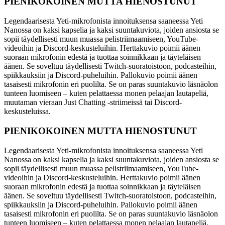
PIENIKOKOINEN MUTTA HIENOSTUNUT
Legendaarisesta Yeti-mikrofonista innoituksensa saaneessa Yeti
Nanossa on kaksi kapselia ja kaksi suuntakuviota, joiden ansiosta se
sopii täydellisesti muun muassa pelistriimaamiseen, YouTube-
videoihin ja Discord-keskusteluihin. Herttakuvio poimii äänen
suoraan mikrofonin edestä ja tuottaa soinnikkaan ja täyteläisen
äänen. Se soveltuu täydellisesti Twitch-suoratoistoon, podcasteihin,
spiikkauksiin ja Discord-puheluihin. Pallokuvio poimii äänen
tasaisesti mikrofonin eri puolilta. Se on paras suuntakuvio läsnäolon
tunteen luomiseen – kuten pelattaessa monen pelaajan lautapeliä,
muutaman vieraan Just Chatting -striimeissä tai Discord-
keskusteluissa.
PIENIKOKOINEN MUTTA HIENOSTUNUT
Legendaarisesta Yeti-mikrofonista innoituksensa saaneessa Yeti
Nanossa on kaksi kapselia ja kaksi suuntakuviota, joiden ansiosta se
sopii täydellisesti muun muassa pelistriimaamiseen, YouTube-
videoihin ja Discord-keskusteluihin. Herttakuvio poimii äänen
suoraan mikrofonin edestä ja tuottaa soinnikkaan ja täyteläisen
äänen. Se soveltuu täydellisesti Twitch-suoratoistoon, podcasteihin,
spiikkauksiin ja Discord-puheluihin. Pallokuvio poimii äänen
tasaisesti mikrofonin eri puolilta. Se on paras suuntakuvio läsnäolon
tunteen luomiseen – kuten pelattaessa monen pelaajan lautapeliä,