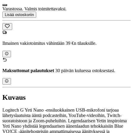
Varastossa. Valmis toimitettavaksi.
Lisää ostoskoriin
Ilmainen vakiotoimitus vähintään 39 €n tilauksille.
Maksuttomat palautukset
30 päivän kuluessa ostoksestasi.
Kuvaus
Logitech G Yeti Nano -ensiluokkainen USB-mikrofoni tarjoaa
lähetyslaatuista ääntä podcasteihin, YouTube-videoihin, Twitch-
suoratoistoon ja Zoom-puheluihin. Legendaarisen Yetin inspiroima
Yeti Nano yhdistää legendaarisen äänenlaadun tehokkaisiin Blue
VO!CE -äänitehosteisiin ammattimaisessa äänityksessä ja