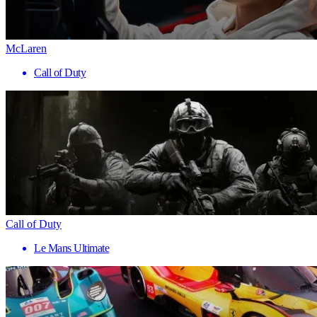
McLaren
Call of Duty
Call of Duty
Le Mans Ultimate