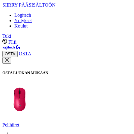
SIIRRY PÄÄSISÄLTÖÖN
Logitech
Yritykset
Koulut
Tuki
FI,fi
OSTA
OSTA
OSTA LUOKAN MUKAAN
Pelihiiret