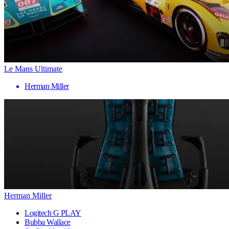
Le Mans Ultimate
Herman Miller
Herman Miller
Logitech G PLAY
Bubba Wallace