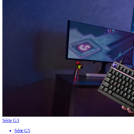
Série G3
Série G5