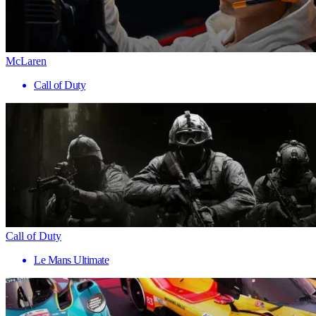
McLaren
Call of Duty
Call of Duty
Le Mans Ultimate