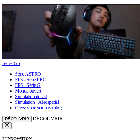
Série G5
Série ASTRO
FPS - Série PRO
FPS - Série G
Monde ouvert
Simulation de vol
Simulation - Aérospatial
Créez votre setup gaming
DÉCOUVRIR
DÉCOUVRIR
L’INNOVATION