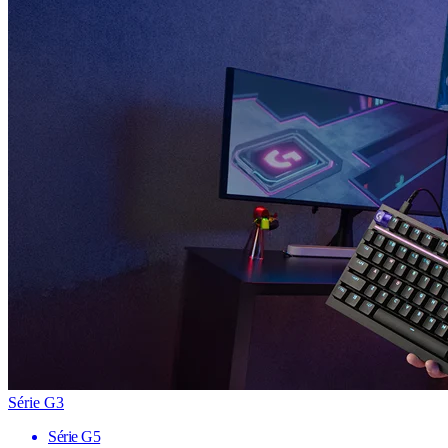
Série G3
Série G5