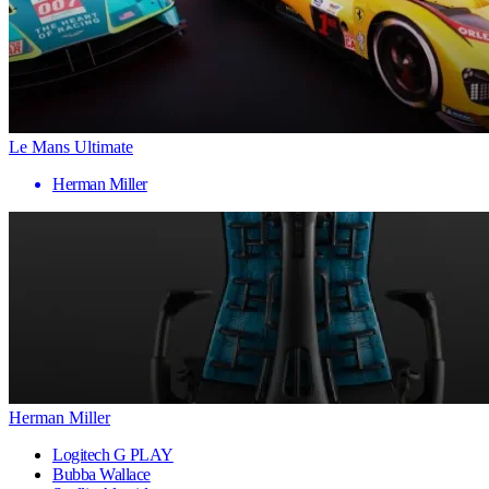
Le Mans Ultimate
Herman Miller
Herman Miller
Logitech G PLAY
Bubba Wallace