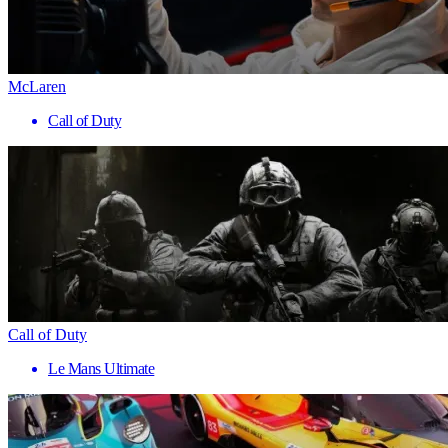
McLaren
Call of Duty
Call of Duty
Le Mans Ultimate