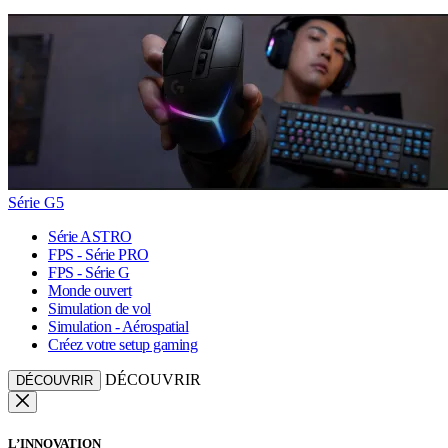
Série G5
Série ASTRO
FPS - Série PRO
FPS - Série G
Monde ouvert
Simulation de vol
Simulation - Aérospatial
Créez votre setup gaming
DÉCOUVRIR
DÉCOUVRIR
L’INNOVATION