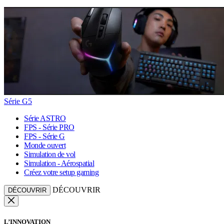
Série G5
Série ASTRO
FPS - Série PRO
FPS - Série G
Monde ouvert
Simulation de vol
Simulation - Aérospatial
Créez votre setup gaming
DÉCOUVRIR
DÉCOUVRIR
L’INNOVATION