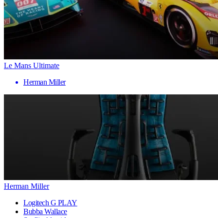
Le Mans Ultimate
Herman Miller
Herman Miller
Logitech G PLAY
Bubba Wallace