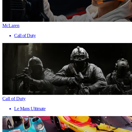
McLaren
Call of Duty
Call of Duty
Le Mans Ultimate