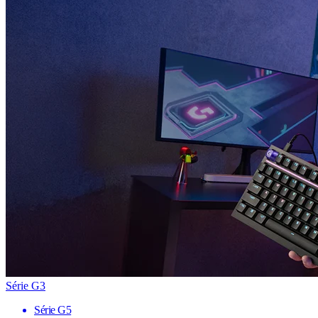
Série G3
Série G5