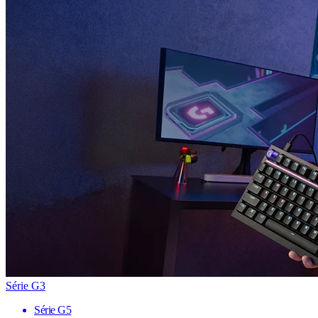
Série G3
Série G5