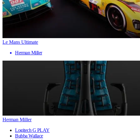
Le Mans Ultimate
Herman Miller
Herman Miller
Logitech G PLAY
Bubba Wallace