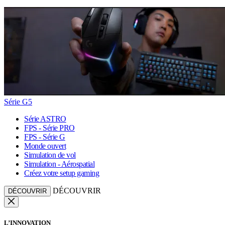
Série G5
Série ASTRO
FPS - Série PRO
FPS - Série G
Monde ouvert
Simulation de vol
Simulation - Aérospatial
Créez votre setup gaming
DÉCOUVRIR
DÉCOUVRIR
L’INNOVATION