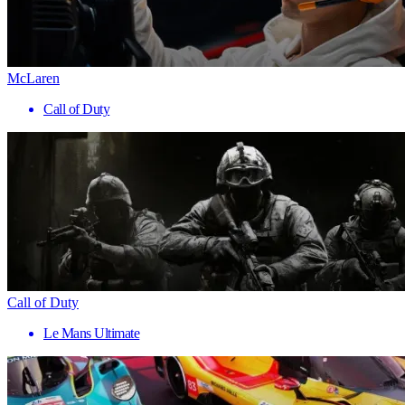
McLaren
Call of Duty
Call of Duty
Le Mans Ultimate