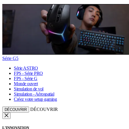
Série G5
Série ASTRO
FPS - Série PRO
FPS - Série G
Monde ouvert
Simulation de vol
Simulation - Aérospatial
Créez votre setup gaming
DÉCOUVRIR
DÉCOUVRIR
L’INNOVATION