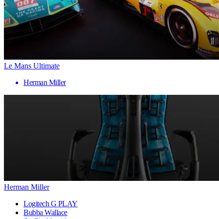
Le Mans Ultimate
Herman Miller
Herman Miller
Logitech G PLAY
Bubba Wallace