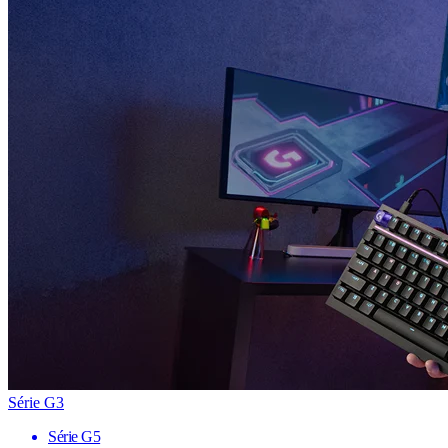
Série G3
Série G5