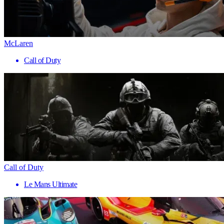
McLaren
Call of Duty
Call of Duty
Le Mans Ultimate