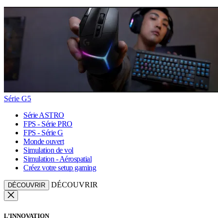
Série G5
Série ASTRO
FPS - Série PRO
FPS - Série G
Monde ouvert
Simulation de vol
Simulation - Aérospatial
Créez votre setup gaming
DÉCOUVRIR
DÉCOUVRIR
L’INNOVATION