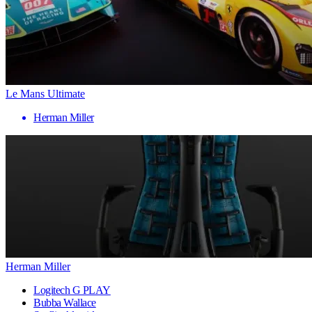
Le Mans Ultimate
Herman Miller
Herman Miller
Logitech G PLAY
Bubba Wallace