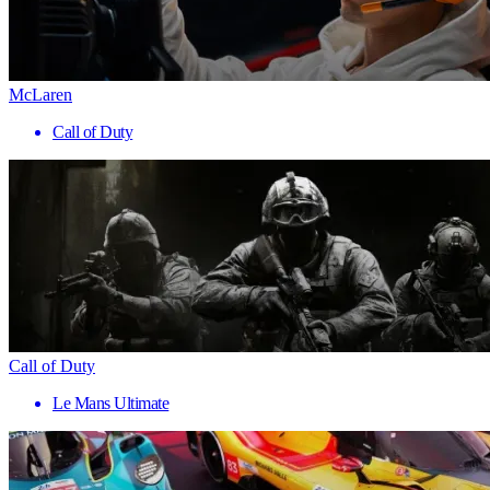
McLaren
Call of Duty
Call of Duty
Le Mans Ultimate