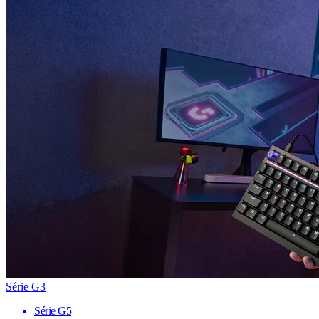
Série G3
Série G5