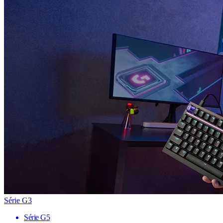
Série G3
Série G5