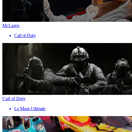
McLaren
Call of Duty
Call of Duty
Le Mans Ultimate