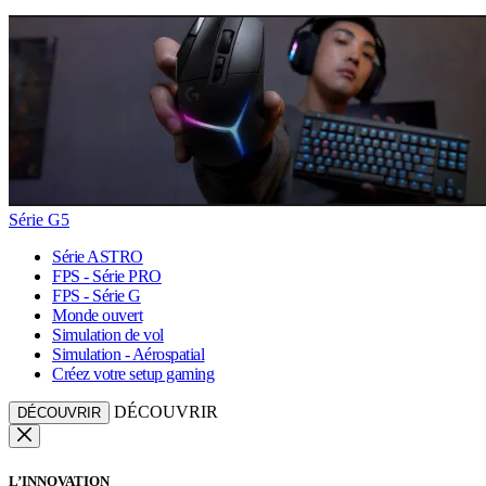
Série G5
Série ASTRO
FPS - Série PRO
FPS - Série G
Monde ouvert
Simulation de vol
Simulation - Aérospatial
Créez votre setup gaming
DÉCOUVRIR
DÉCOUVRIR
L’INNOVATION