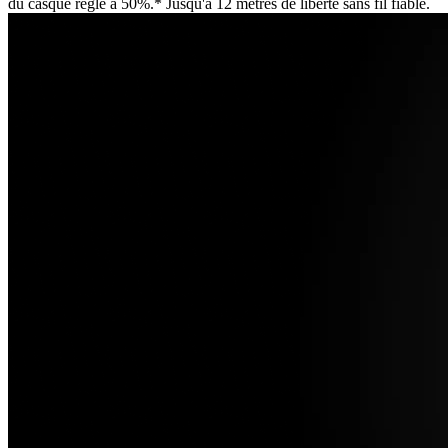
du casque réglé à 50%.* Jusqu'à 12 mètres de liberté sans fil fiable.