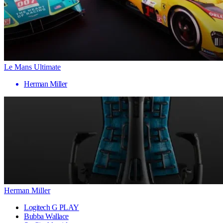
Le Mans Ultimate
Herman Miller
Herman Miller
Logitech G PLAY
Bubba Wallace