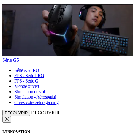
Série G5
Série ASTRO
FPS - Série PRO
FPS - Série G
Monde ouvert
Simulation de vol
Simulation - Aérospatial
Créez votre setup gaming
DÉCOUVRIR
DÉCOUVRIR
L’INNOVATION