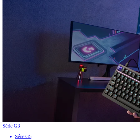
Série G3
Série G5