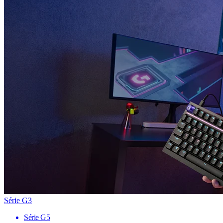
Série G3
Série G5