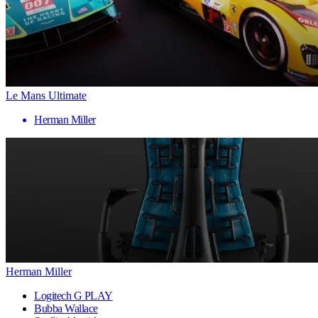
Le Mans Ultimate
Herman Miller
Herman Miller
Logitech G PLAY
Bubba Wallace