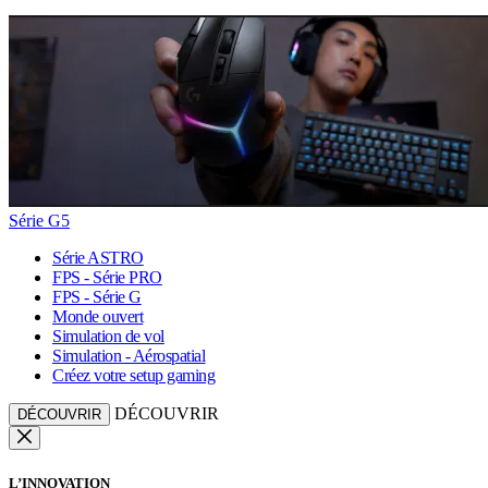
Série G5
Série ASTRO
FPS - Série PRO
FPS - Série G
Monde ouvert
Simulation de vol
Simulation - Aérospatial
Créez votre setup gaming
DÉCOUVRIR
DÉCOUVRIR
L’INNOVATION