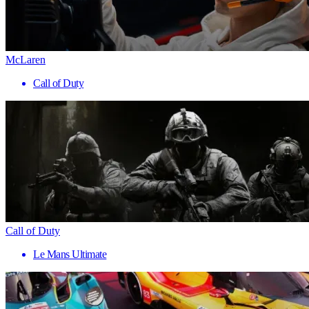
McLaren
Call of Duty
Call of Duty
Le Mans Ultimate