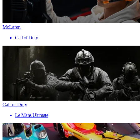
McLaren
Call of Duty
Call of Duty
Le Mans Ultimate