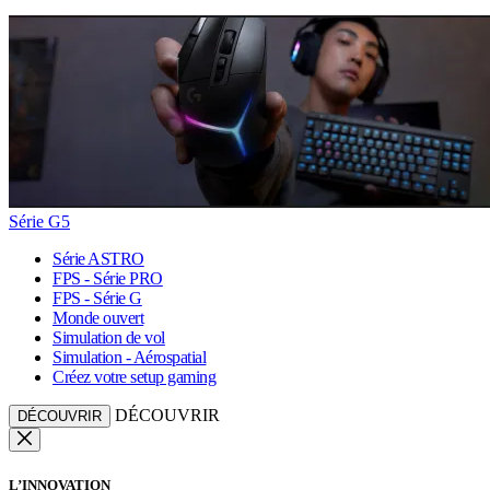
Série G5
Série ASTRO
FPS - Série PRO
FPS - Série G
Monde ouvert
Simulation de vol
Simulation - Aérospatial
Créez votre setup gaming
DÉCOUVRIR
DÉCOUVRIR
L’INNOVATION