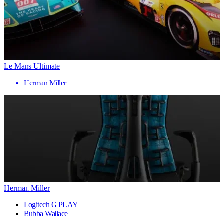
Le Mans Ultimate
Herman Miller
Herman Miller
Logitech G PLAY
Bubba Wallace