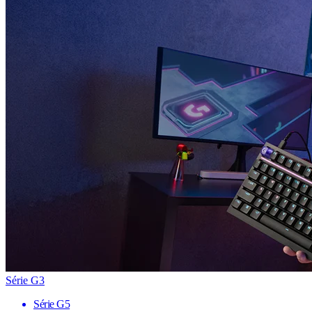
Série G3
Série G5