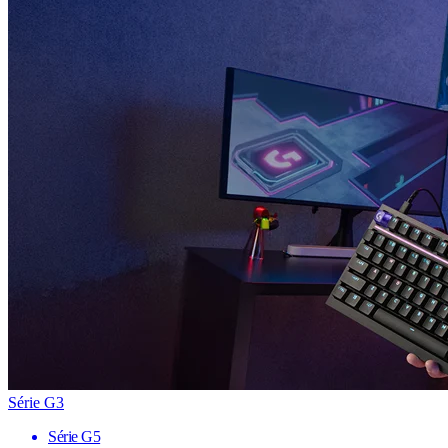
Série G3
Série G5