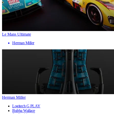
Le Mans Ultimate
Herman Miller
Herman Miller
Logitech G PLAY
Bubba Wallace