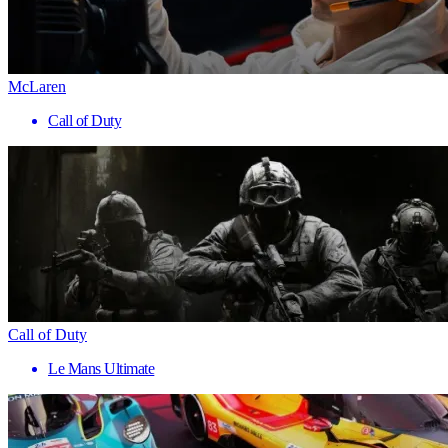
McLaren
Call of Duty
Call of Duty
Le Mans Ultimate