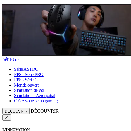
Série G5
Série ASTRO
FPS - Série PRO
FPS - Série G
Monde ouvert
Simulation de vol
Simulation - Aérospatial
Créez votre setup gaming
DÉCOUVRIR
DÉCOUVRIR
L’INNOVATION