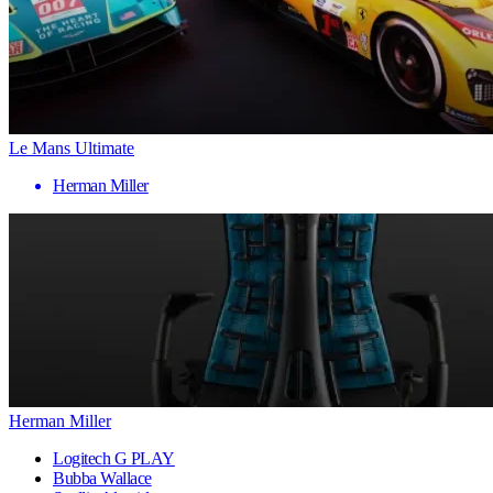
Le Mans Ultimate
Herman Miller
Herman Miller
Logitech G PLAY
Bubba Wallace