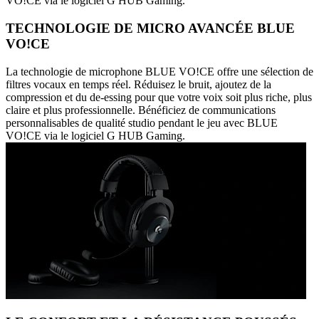
VO!CE via le logiciel G HUB Gaming.
TECHNOLOGIE DE MICRO AVANCÉE BLUE
VO!CE
La technologie de microphone BLUE VO!CE offre une sélection de
filtres vocaux en temps réel. Réduisez le bruit, ajoutez de la
compression et du de-essing pour que votre voix soit plus riche, plus
claire et plus professionnelle. Bénéficiez de communications
personnalisables de qualité studio pendant le jeu avec BLUE
VO!CE via le logiciel G HUB Gaming.