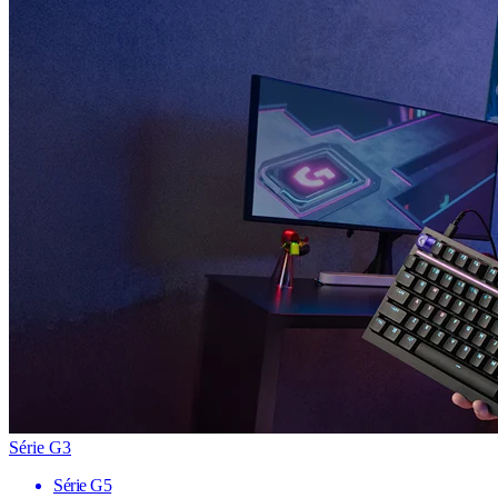
Série G3
Série G5