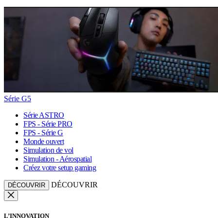
Série G5
Série ASTRO
FPS - Série PRO
FPS - Série G
Monde ouvert
Simulation de vol
Simulation - Aérospatial
Créez votre setup gaming
DÉCOUVRIR
DÉCOUVRIR
L’INNOVATION