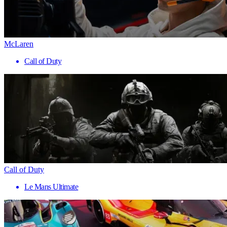
McLaren
Call of Duty
Call of Duty
Le Mans Ultimate