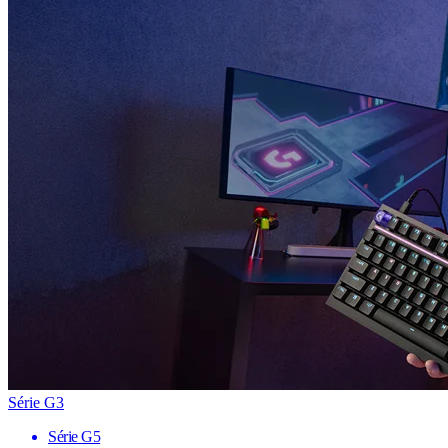
Série G3
Série G5