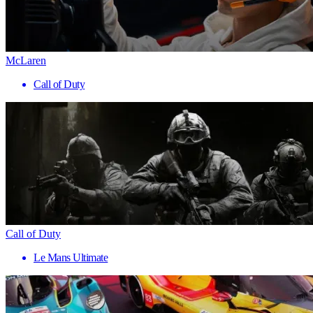
McLaren
Call of Duty
Call of Duty
Le Mans Ultimate