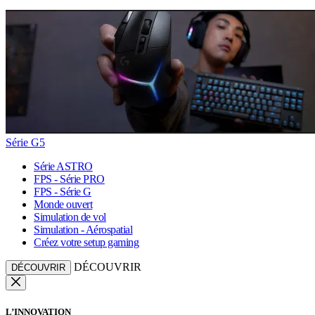
Série G5
Série ASTRO
FPS - Série PRO
FPS - Série G
Monde ouvert
Simulation de vol
Simulation - Aérospatial
Créez votre setup gaming
DÉCOUVRIR
DÉCOUVRIR
L’INNOVATION