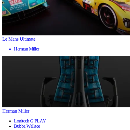
Le Mans Ultimate
Herman Miller
Herman Miller
Logitech G PLAY
Bubba Wallace