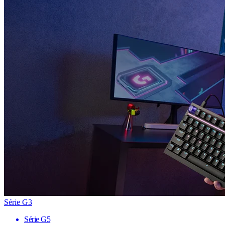
Série G3
Série G5