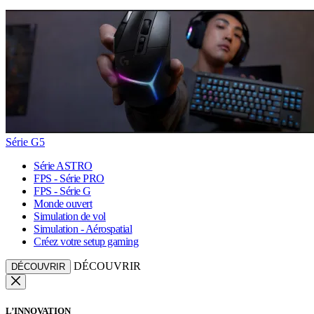
Série G5
Série ASTRO
FPS - Série PRO
FPS - Série G
Monde ouvert
Simulation de vol
Simulation - Aérospatial
Créez votre setup gaming
DÉCOUVRIR
DÉCOUVRIR
L’INNOVATION