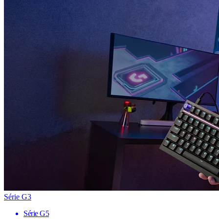
Série G3
Série G5