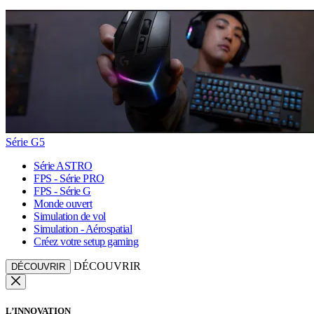
Série G5
Série ASTRO
FPS - Série PRO
FPS - Série G
Monde ouvert
Simulation de vol
Simulation - Aérospatial
Créez votre setup gaming
DÉCOUVRIR
DÉCOUVRIR
L’INNOVATION