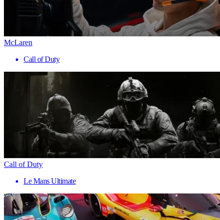
McLaren
Call of Duty
Call of Duty
Le Mans Ultimate