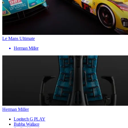
Le Mans Ultimate
Herman Miller
Herman Miller
Logitech G PLAY
Bubba Wallace