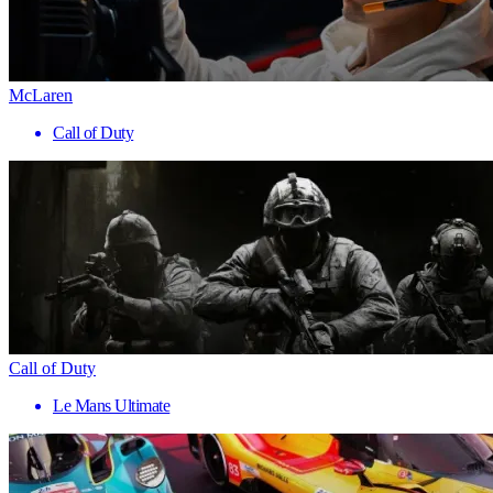
McLaren
Call of Duty
Call of Duty
Le Mans Ultimate