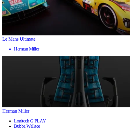
Le Mans Ultimate
Herman Miller
Herman Miller
Logitech G PLAY
Bubba Wallace