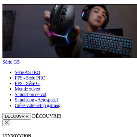
Série G5
Série ASTRO
FPS - Série PRO
FPS - Série G
Monde ouvert
Simulation de vol
Simulation - Aérospatial
Créez votre setup gaming
DÉCOUVRIR
DÉCOUVRIR
L’INNOVATION