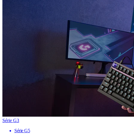
Série G3
Série G5