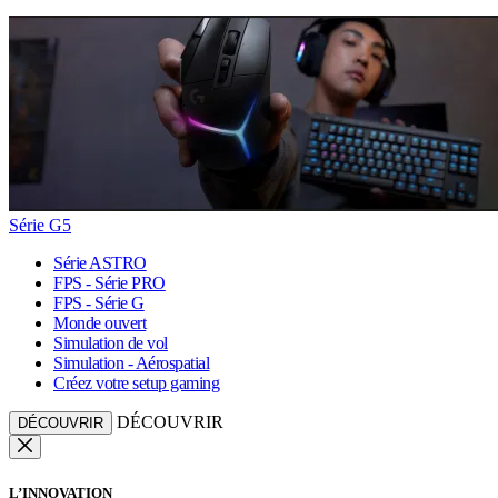
Série G5
Série ASTRO
FPS - Série PRO
FPS - Série G
Monde ouvert
Simulation de vol
Simulation - Aérospatial
Créez votre setup gaming
DÉCOUVRIR
DÉCOUVRIR
L’INNOVATION