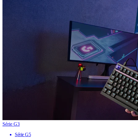
Série G3
Série G5