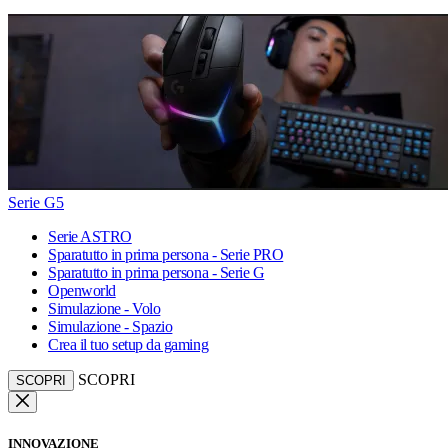
Serie G5
Serie ASTRO
Sparatutto in prima persona - Serie PRO
Sparatutto in prima persona - Serie G
Openworld
Simulazione - Volo
Simulazione - Spazio
Crea il tuo setup da gaming
SCOPRI
SCOPRI
INNOVAZIONE