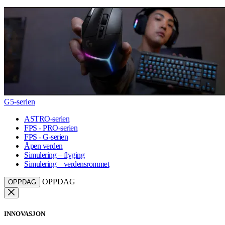
G5-serien
ASTRO-serien
FPS - PRO-serien
FPS - G-serien
Åpen verden
Simulering – flyging
Simulering – verdensrommet
OPPDAG
OPPDAG
INNOVASJON