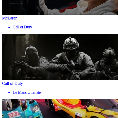
McLaren
Call of Duty
Call of Duty
Le Mans Ultimate