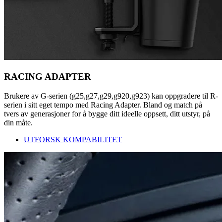
RACING ADAPTER
Brukere av G-serien (g25,g27,g29,g920,g923) kan oppgradere til R-
serien i sitt eget tempo med Racing Adapter. Bland og match på
tvers av generasjoner for å bygge ditt ideelle oppsett, ditt utstyr, på
din måte.
UTFORSK KOMPABILITET