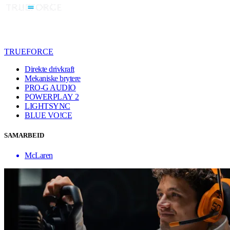
TRUEFORCE
Direkte drivkraft
Mekaniske brytere
PRO-G AUDIO
POWERPLAY 2
LIGHTSYNC
BLUE VO!CE
SAMARBEID
McLaren