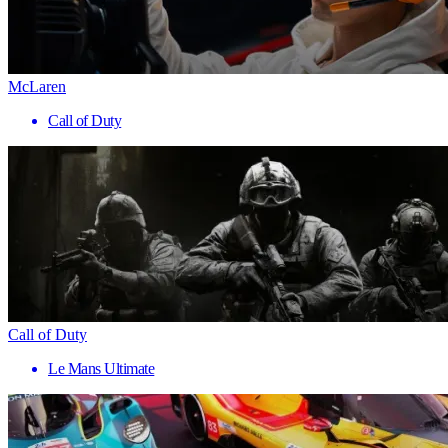
McLaren
Call of Duty
Call of Duty
Le Mans Ultimate