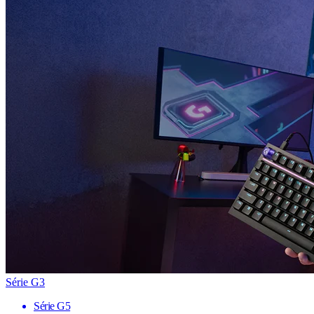
Série G3
Série G5