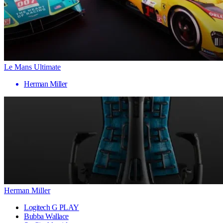
Le Mans Ultimate
Herman Miller
Herman Miller
Logitech G PLAY
Bubba Wallace