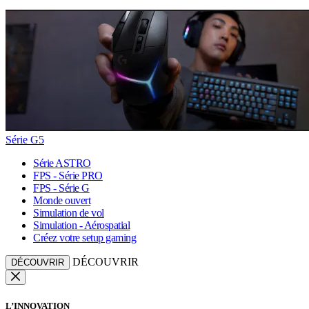
Série G5
Série ASTRO
FPS - Série PRO
FPS - Série G
Monde ouvert
Simulation de vol
Simulation - Aérospatial
Créez votre setup gaming
DÉCOUVRIR
DÉCOUVRIR
L’INNOVATION